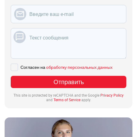
Введите ваш телефон
Введите вашу электронную почту
Введите ваше сообщение
Согласен на
обработку персональных данных
Отправить
This site is protected by reCAPTCHA and the Google
Privacy Policy
and
Terms of Service
apply.