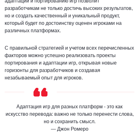
адаптации и портированию игр позволит
разработчикам не только достичь высоких результатов,
но и создать качественный и уникальный продукт,
который будет по достоинству оценен игроками на
различных платформах.
С правильной стратегией и учетом всех перечисленных
факторов можно успешно реализовать проекты
портирования и адаптации игр, открывая новые
горизонты для разработчиков и создавая
незабываемый опыт для игроков.
Адаптация игр для разных платформ - это как
искусство перевода: важно не только перенести слова,
но и сохранить смысл.
— Джон Ромеро