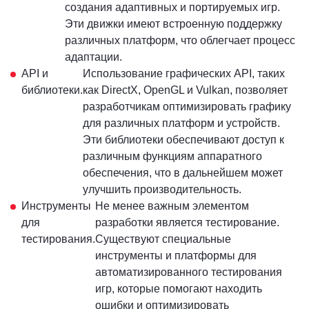
создания адаптивных и портируемых игр.
Эти движки имеют встроенную поддержку
различных платформ, что облегчает процесс
адаптации.
API и
Использование графических API, таких
библиотеки.
как DirectX, OpenGL и Vulkan, позволяет
разработчикам оптимизировать графику
для различных платформ и устройств.
Эти библиотеки обеспечивают доступ к
различным функциям аппаратного
обеспечения, что в дальнейшем может
улучшить производительность.
Инструменты
Не менее важным элементом
для
разработки является тестирование.
тестирования.
Существуют специальные
инструменты и платформы для
автоматизированного тестирования
игр, которые помогают находить
ошибки и оптимизировать