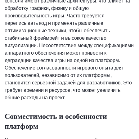
консоли имеют различные архитектуры, что влияет на
обработку графики, физику и общую
производительность игры. Часто требуется
переписывать код и применять различные
оптимизационные техники, чтобы обеспечить
стабильный фреймрейт и высокое качество
визуализации. Несоответствие между спецификациями
аппаратного обеспечения может привести к
деградации качества игры на одной из платформ.
Обеспечение согласованности игрового опыта для
пользователей, независимо от их платформы,
становится серьезной задачей для разработчиков. Это
требует времени и ресурсов, что может увеличить
общие расходы на проект.
Совместимость и особенности
платформ