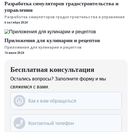
Разработка симуляторов градостроительства и
управления
Разработка симуляторов градостроительства и управления
6 октября 2024
Приложения для кулинарии и рецептов
Приложения для кулинарии и рецептов
16 июля 2024
Бесплатная консультация
Остались вопросы? ‌Заполните форму и мы
свяжемся с вами.
Введите ваше имя