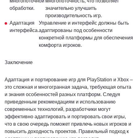
многопоточной
многопоточность, что позволяет
обработки.
значительно улучшить
производительность игр.
Адаптация
Управление и интерфейс должны быть
интерфейса.
адаптированы под особенности
конкретной платформы для обеспечения
комфорта игроков.
Заключение
Адаптация и портирование игр для PlayStation и Xbox –
это сложная и многогранная задача, требующая опыта
и знания особенностей разных платформ. Следуя
приведенным рекомендациям и использованию
современных технологий, разработчики могут
эффективно адаптировать и портировать свои игры,
что в свою очередь поможет привлечь новых игроков и
повысить доходность проектов. Правильный подход к