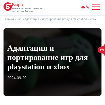
Бюро
Мен
компьютерно-технических
экспертиз России
Главная
Блог
Адаптация и портирование игр для playstation и xbox
Адаптация и
портирование игр для
playstation и xbox
2024-09-20