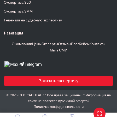
Экспертиза SEO
Экспертиза SMM
Рецензия на судебную экспертизу
Навигация
О компании
Цены
Эксперты
Отзывы
Блог
Кейсы
Контакты
Мы в СМИ
Max
Telegram
Заказать экспертизу
©
2026 ООО "АППТАСК" Все права защищены. * Информация на
сайте не является публичной офертой
Политика конфиденциальности