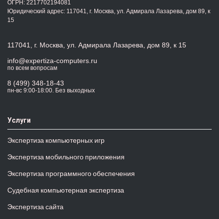
ОГРН:
2217702194081
Юридический адрес: 117041, г. Москва, ул. Адмирала Лазарева, дом 89, к
15
117041, г. Москва, ул. Адмирала Лазарева, дом 89, к 15
info@expertiza-computers.ru
по всем вопросам
8 (499) 348-18-43
пн-вс 9:00-18:00. Без выходных
Услуги
Экспертиза компьютерных игр
Экспертиза мобильного приложения
Экспертиза программного обеспечения
Судебная компьютерная экспертиза
Экспертиза сайта