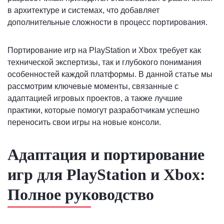
в архитектуре и системах, что добавляет
дополнительные сложности в процесс портирования.
Портирование игр на PlayStation и Xbox требует как
технической экспертизы, так и глубокого понимания
особенностей каждой платформы. В данной статье мы
рассмотрим ключевые моменты, связанные с
адаптацией игровых проектов, а также лучшие
практики, которые помогут разработчикам успешно
переносить свои игры на новые консоли.
Адаптация и портирование
игр для PlayStation и Xbox:
Полное руководство