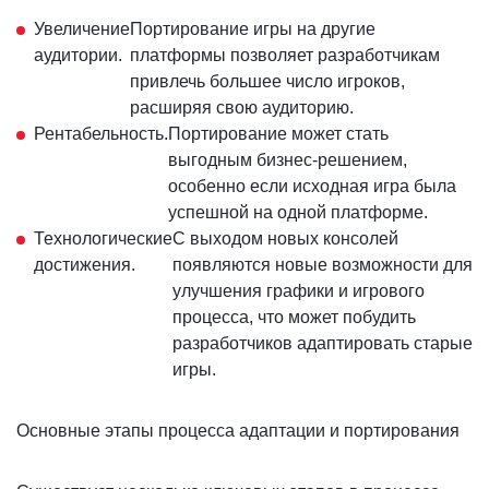
Увеличение
Портирование игры на другие
аудитории.
платформы позволяет разработчикам
привлечь большее число игроков,
расширяя свою аудиторию.
Рентабельность.
Портирование может стать
выгодным бизнес-решением,
особенно если исходная игра была
успешной на одной платформе.
Технологические
С выходом новых консолей
достижения.
появляются новые возможности для
улучшения графики и игрового
процесса, что может побудить
разработчиков адаптировать старые
игры.
Основные этапы процесса адаптации и портирования