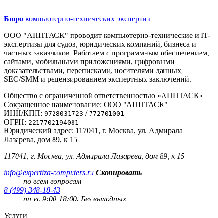
Бюро
компьютерно-технических экспертиз
ООО "АППТАСК" проводит компьютерно-технические и IT-
экспертизы для судов, юридических компаний, бизнеса и
частных заказчиков. Работаем с программным обеспечением,
сайтами, мобильными приложениями, цифровыми
доказательствами, переписками, носителями данных,
SEO/SMM и рецензированием экспертных заключений.
Общество с ограниченной ответственностью «АППТАСК»
Сокращенное наименование: ООО "АППТАСК"
ИНН/КПП:
/
9728031723
772701001
ОГРН:
2217702194081
Юридический адрес: 117041, г. Москва, ул. Адмирала
Лазарева, дом 89, к 15
117041, г. Москва, ул. Адмирала Лазарева, дом 89, к 15
info@expertiza-computers.ru
Скопировать
по всем вопросам
8 (499) 348-18-43
пн-вс 9:00-18:00. Без выходных
Услуги