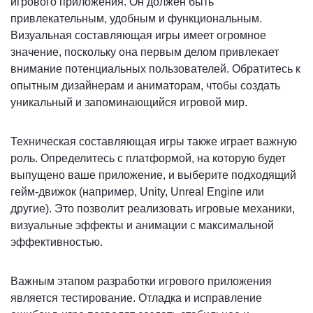
игрового приложения. Он должен быть
привлекательным, удобным и функциональным.
Визуальная составляющая игры имеет огромное
значение, поскольку она первым делом привлекает
внимание потенциальных пользователей. Обратитесь к
опытным дизайнерам и аниматорам, чтобы создать
уникальный и запоминающийся игровой мир.
Техническая составляющая игры также играет важную
роль. Определитесь с платформой, на которую будет
выпущено ваше приложение, и выберите подходящий
гейм-движок (например, Unity, Unreal Engine или
другие). Это позволит реализовать игровые механики,
визуальные эффекты и анимации с максимальной
эффективностью.
Важным этапом разработки игрового приложения
является тестирование. Отладка и исправление