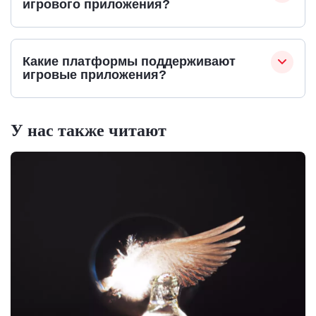
игрового приложения?
Какие платформы поддерживают
игровые приложения?
У нас также читают