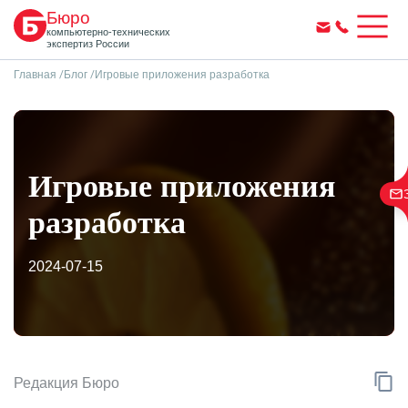
Бюро
Мен
компьютерно-технических
экспертиз России
Главная
Блог
Игровые приложения разработка
Игровые приложения
разработка
2024-07-15
Скоп
Редакция Бюро