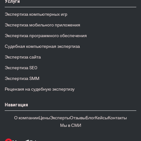
Услуги
Экспертиза компьютерных игр
Экспертиза мобильного приложения
Экспертиза программного обеспечения
Судебная компьютерная экспертиза
Экспертиза сайта
Экспертиза SEO
Экспертиза SMM
Рецензия на судебную экспертизу
Навигация
О компании
Цены
Эксперты
Отзывы
Блог
Кейсы
Контакты
Мы в СМИ