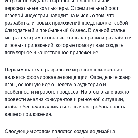
устройств, будь то смартфоны, планшеты или
персональные компьютеры. Стремительный рост
игровой индустрии наводит на мысль о том, что
разработка игровых приложений представляет собой
благодатный и прибыльный бизнес. В данной статье
мы рассмотрим основные этапы и правила разработки
игровых приложений, которые помогут вам создать
популярное и качественное приложение.
Первым шагом в разработке игрового приложения
является формирование концепции. Определите жанр
игры, основную идею, целевую аудиторию и
особенности игрового процесса. На этом этапе важно
провести анализ конкурентов и рыночной ситуации,
чтобы обеспечить уникальность и востребованность
вашего приложения.
Следующим этапом является создание дизайна