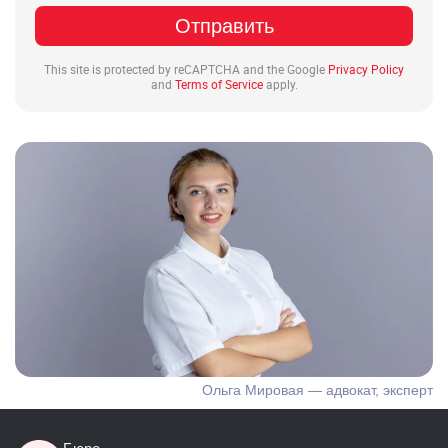
Отправить
This site is protected by reCAPTCHA and the Google
Privacy Policy
and
Terms of Service
apply.
Ольга Мировая — адвокат, эксперт