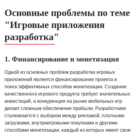
Основные проблемы по теме
"Игровые приложения
разработка"
1. Финансирование и монетизация
Одной из основных проблем разработки игровых
приложений является финансирование проекта и
поиск эффективных способов монетизации. Создание
качественного игрового продукта требует значительных
инвестиций, а конкуренция на рынке мобильных игр
делает сложным обеспечение прибыли. Разработчики
сталкиваются с выбором между рекламой, платными
загрузками, внутриигровыми покупками и другими
способами монетизации, каждый из которых имеет свои