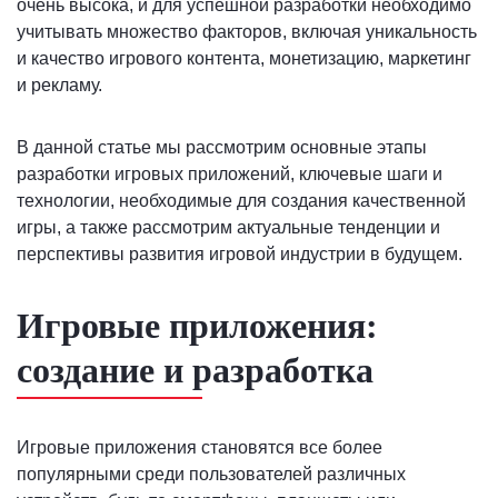
очень высока, и для успешной разработки необходимо
учитывать множество факторов, включая уникальность
и качество игрового контента, монетизацию, маркетинг
и рекламу.
В данной статье мы рассмотрим основные этапы
разработки игровых приложений, ключевые шаги и
технологии, необходимые для создания качественной
игры, а также рассмотрим актуальные тенденции и
перспективы развития игровой индустрии в будущем.
Игровые приложения:
создание и разработка
Игровые приложения становятся все более
популярными среди пользователей различных