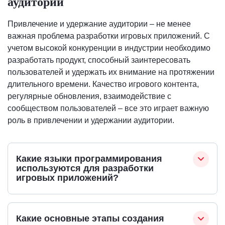
аудитории
Привлечение и удержание аудитории – не менее
важная проблема разработки игровых приложений. С
учетом высокой конкуренции в индустрии необходимо
разработать продукт, способный заинтересовать
пользователей и удержать их внимание на протяжении
длительного времени. Качество игрового контента,
регулярные обновления, взаимодействие с
сообществом пользователей – все это играет важную
роль в привлечении и удержании аудитории.
Какие языки программирования
используются для разработки
игровых приложений?
Какие основные этапы создания