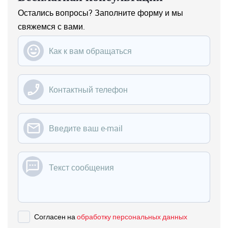
Остались вопросы? ‌Заполните форму и мы
свяжемся с вами.
Введите ваше имя
Введите ваш телефон
Введите вашу электронную почту
Введите ваше сообщение
Согласен на
обработку персональных данных