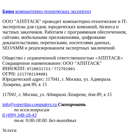
Бюро
компьютерно-технических экспертиз
ООО "АППТАСК" проводит компьютерно-технические и IT-
экспертизы для судов, юридических компаний, бизнеса и
частных заказчиков. Работаем с программным обеспечением,
сайтами, мобильными приложениями, цифровыми
доказательствами, переписками, носителями данных,
SEO/SMM и рецензированием экспертных заключений.
Общество с ограниченной ответственностью «АППТАСК»
Сокращенное наименование: ООО "АППТАСК"
ИНН/КПП:
/
9728031723
772701001
ОГРН:
2217702194081
Юридический адрес: 117041, г. Москва, ул. Адмирала
Лазарева, дом 89, к 15
117041, г. Москва, ул. Адмирала Лазарева, дом 89, к 15
info@expertiza-computers.ru
Скопировать
по всем вопросам
8 (499) 348-18-43
пн-вс 9:00-18:00. Без выходных
Услуги