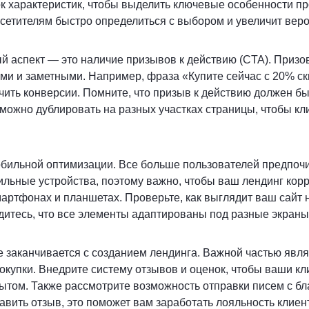
к характеристик, чтобы выделить ключевые особенности пр
етителям быстро определиться с выбором и увеличит веро
 аспект — это наличие призывов к действию (CTA). Призо
и и заметными. Например, фраза «Купите сейчас с 20% ск
чить конверсии. Помните, что призыв к действию должен б
 можно дублировать на разных участках страницы, чтобы кл
обильной оптимизации. Все больше пользователей предпоч
ильные устройства, поэтому важно, чтобы ваш лендинг кор
артфонах и планшетах. Проверьте, как выглядит ваш сайт 
едитесь, что все элементы адаптированы под разные экраны
 заканчивается с созданием лендинга. Важной частью явля
окупки. Внедрите систему отзывов и оценок, чтобы ваши к
ытом. Также рассмотрите возможность отправки писем с бл
вить отзыв, это поможет вам заработать лояльность клиен