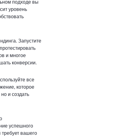
ильном подходе вы
ысит уровень
обствовать
ндинга. Запустите
 протестировать
ов и многое
шать конверсии.
Используйте все
жение, которое
 но и создать
о
ание успешного
й требует вашего