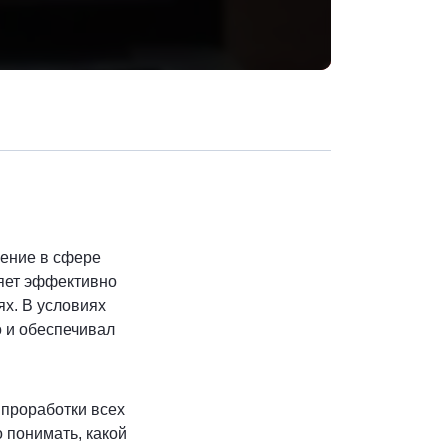
Скопировать ад
чение в сфере
ляет эффективно
ях. В условиях
о и обеспечивал
 проработки всех
 понимать, какой