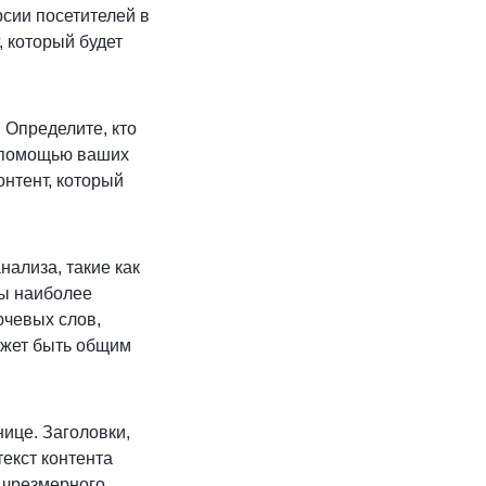
рсии посетителей в
, который будет
 Определите, кто
с помощью ваших
онтент, который
ализа, такие как
сы наиболее
ючевых слов,
ожет быть общим
ице. Заголовки,
екст контента
 чрезмерного