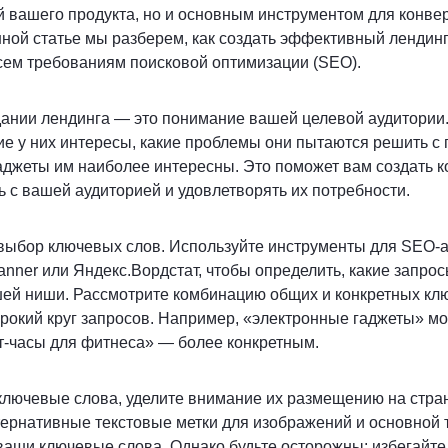
й вашего продукта, но и основным инструментом для конве
нной статье мы разберем, как создать эффективный лендинг
сем требованиям поисковой оптимизации (SEO).
ании лендинга — это понимание вашей целевой аудитории.
ие у них интересы, какие проблемы они пытаются решить 
гаджеты им наиболее интересны. Это поможет вам создать к
ь с вашей аудиторией и удовлетворять их потребности.
выбор ключевых слов. Используйте инструменты для SEO-ан
anner или Яндекс.Вордстат, чтобы определить, какие запро
шей ниши. Рассмотрите комбинацию общих и конкретных кл
рокий круг запросов. Например, «электронные гаджеты» м
т-часы для фитнеса» — более конкретным.
ключевые слова, уделите внимание их размещению на стран
тернативные текстовые метки для изображений и основной т
аши ключевые слова. Однако будьте осторожны: избегайте