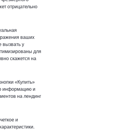
жет отрицательно
зуальная
ображения ваших
е вызвать у
оптимизированы для
ивно скажется на
кнопки «Купить»
ую информацию и
лиентов на лендинг
четкое и
характеристики.