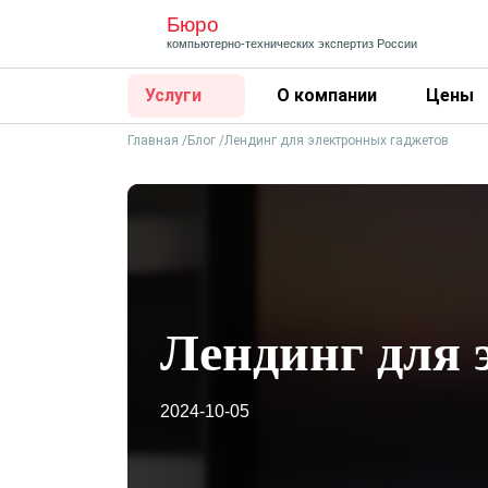
Бюро
компьютерно-технических
экспертиз России
Услуги
О компании
Цены
Главная
Блог
Лендинг для электронных гаджетов
Лендинг для 
2024-10-05