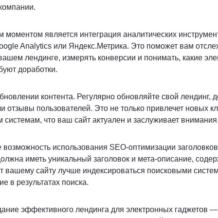
компании.
 моментом является интеграция аналитических инструменто
oogle Analytics или Яндекс.Метрика. Это поможет вам отсл
вашем лендинге, измерять конверсии и понимать, какие эл
ебуют доработки.
бновлении контента. Регулярно обновляйте свой лендинг, 
ли отзывы пользователей. Это не только привлечет новых кл
 системам, что ваш сайт актуален и заслуживает внимания
 возможность использования SEO-оптимизации заголовков 
должна иметь уникальный заголовок и мета-описание, сод
ет вашему сайту лучше индексироваться поисковыми систе
е в результатах поиска.
дание эффективного лендинга для электронных гаджетов —