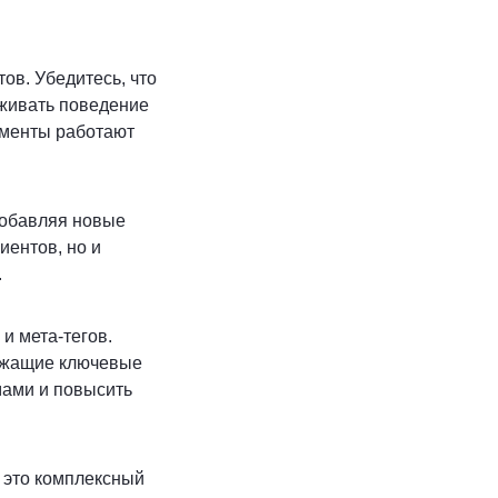
в. Убедитесь, что
еживать поведение
ементы работают
добавляя новые
иентов, но и
.
и мета-тегов.
ержащие ключевые
мами и повысить
 это комплексный