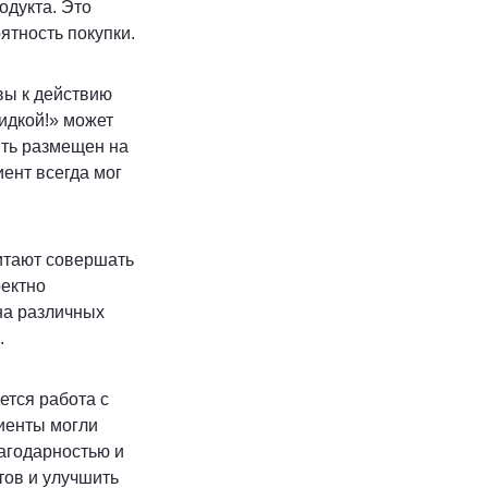
одукта. Это
ятность покупки.
вы к действию
идкой!» может
ыть размещен на
иент всегда мог
итают совершать
ректно
на различных
.
ется работа с
лиенты могли
агодарностью и
тов и улучшить