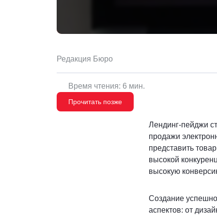
Редакция Бюро
Время чтения: 6 мин.
Прочитать позже
Лендинг-пейджи ст
продажи электрон
представить товар
высокой конкуренц
высокую конверси
Создание успешног
аспектов: от диза