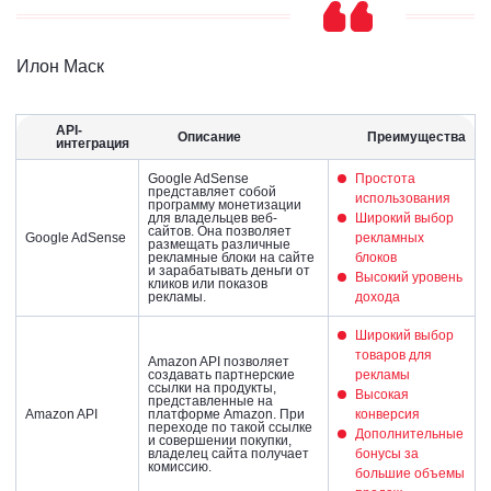
Илон Маск
API-
Описание
Преимущества
интеграция
Google AdSense
Простота
представляет собой
использования
программу монетизации
для владельцев веб-
Широкий выбор
сайтов. Она позволяет
Google AdSense
рекламных
размещать различные
рекламные блоки на сайте
блоков
и зарабатывать деньги от
Высокий уровень
кликов или показов
рекламы.
дохода
Широкий выбор
товаров для
Amazon API позволяет
создавать партнерские
рекламы
ссылки на продукты,
Высокая
представленные на
Amazon API
платформе Amazon. При
конверсия
переходе по такой ссылке
Дополнительные
и совершении покупки,
владелец сайта получает
бонусы за
комиссию.
большие объемы