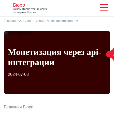
Бюро
Мен
компьютерно-технических
экспертиз России
Главная
Блог
Монетизация через api-интеграции
Монетизация через api-
интеграции
2024-07-08
Скоп
Редакция Бюро