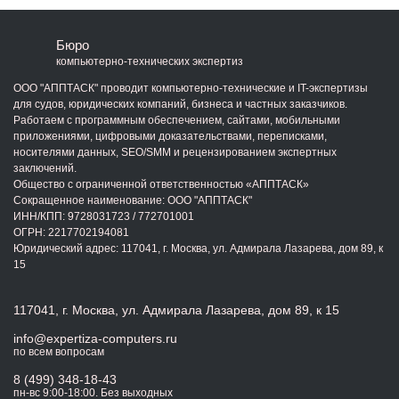
Бюро
компьютерно-технических экспертиз
ООО "АППТАСК" проводит компьютерно-технические и IT-экспертизы
для судов, юридических компаний, бизнеса и частных заказчиков.
Работаем с программным обеспечением, сайтами, мобильными
приложениями, цифровыми доказательствами, переписками,
носителями данных, SEO/SMM и рецензированием экспертных
заключений.
Общество с ограниченной ответственностью «АППТАСК»
Сокращенное наименование: ООО "АППТАСК"
ИНН/КПП:
9728031723
/
772701001
ОГРН:
2217702194081
Юридический адрес: 117041, г. Москва, ул. Адмирала Лазарева, дом 89, к
15
117041, г. Москва, ул. Адмирала Лазарева, дом 89, к 15
info@expertiza-computers.ru
по всем вопросам
8 (499) 348-18-43
пн-вс 9:00-18:00. Без выходных