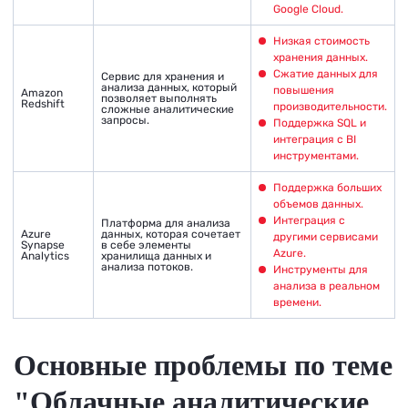
Google Cloud.
Низкая стоимость
хранения данных.
Сжатие данных для
Сервис для хранения и
анализа данных, который
повышения
Amazon
позволяет выполнять
Redshift
производительности.
сложные аналитические
запросы.
Поддержка SQL и
интеграция с BI
инструментами.
Поддержка больших
объемов данных.
Интеграция с
Платформа для анализа
Azure
данных, которая сочетает
другими сервисами
Synapse
в себе элементы
Azure.
Analytics
хранилища данных и
анализа потоков.
Инструменты для
анализа в реальном
времени.
Основные проблемы по теме
"Облачные аналитические