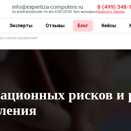
info@expertiza-computers.ru
8 (499) 348-
по всем вопросам: пн-вск 9:00-18:00. Без выходных
Заказать звонок
Эксперты
Отзывы
Блог
Кейсы
тка планов управления
ационных рисков и 
ления