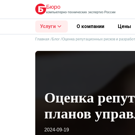
Бюро
компьютерно-технических
экспертиз России
Услуги
О компании
Цены
Главная
Блог
Оценка репутационных рисков и разрабо
Оценка репут
планов управ
2024-09-19