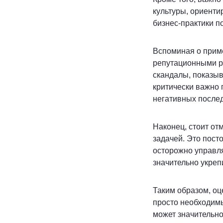
культуры, ориенти
бизнес-практики п
Вспоминая о приме
репутационными р
скандалы, показыв
критически важно 
негативных послед
Наконец, стоит от
задачей. Это пост
осторожно управля
значительно укреп
Таким образом, оц
просто необходимы
может значительно