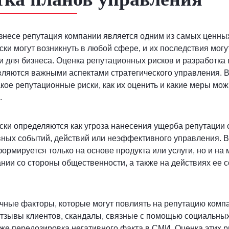
несе репутация компании является одним из самых ценных
ки могут возникнуть в любой сфере, и их последствия могу
 для бизнеса. Оценка репутационных рисков и разработка
ляются важными аспектами стратегического управления. В
акое репутационные риски, как их оценить и какие меры мо
.
ки определяются как угроза нанесения ущерба репутации 
вных событий, действий или неэффективного управления. 
формируется только на основе продукта или услуги, но и на
нии со стороны общественности, а также на действиях ее с
ные факторы, которые могут повлиять на репутацию компа
тзывы клиентов, скандалы, связные с помощью социальных 
же передозировка негативного факта в СМИ. Оценка этих р