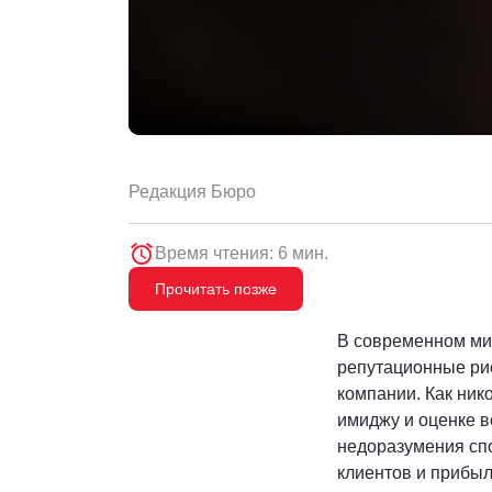
Редакция Бюро
Время чтения: 6 мин.
Прочитать позже
В современном мир
репутационные ри
компании. Как ник
имиджу и оценке в
недоразумения спо
клиентов и прибыл