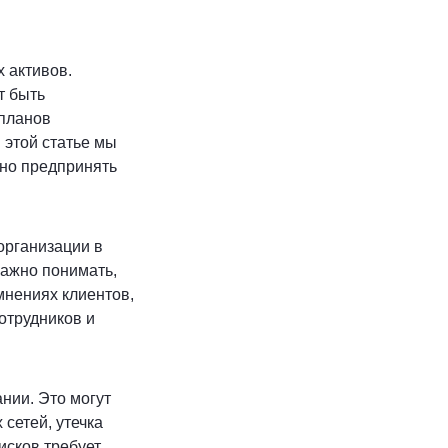
 активов.
т быть
 планов
 этой статье мы
жно предпринять
организации в
Важно понимать,
 мнениях клиентов,
отрудников и
нии. Это могут
сетей, утечка
исков требует