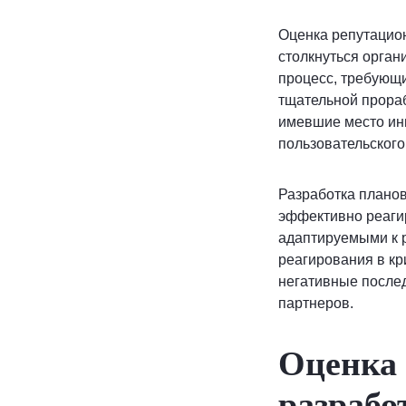
Оценка репутацион
столкнуться орган
процесс, требующи
тщательной прораб
имевшие место инц
пользовательского
Разработка плано
эффективно реаги
адаптируемыми к 
реагирования в кр
негативные послед
партнеров.
Оценка 
разрабо