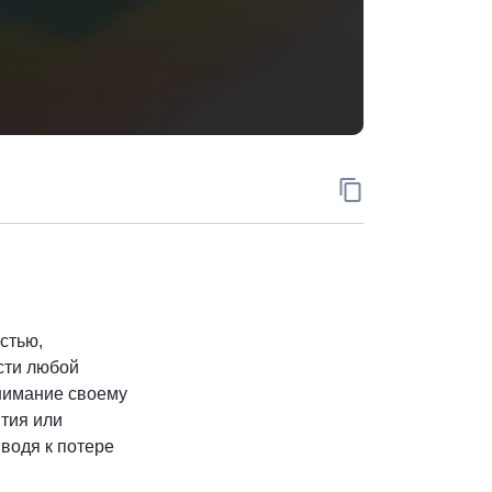
Скопировать ад
стью,
сти любой
внимание своему
тия или
водя к потере