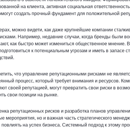
рованной на клиента, активная социальная ответственност
омогут создать прочный фундамент для положительной реп
рах, можно видети, как даже крупнейшие компании сталки
исками. Например, недавние случаи, когда бренды были в
ают, как быстро может измениться общественное мнение. В
подготовиться к потенциальным угрозам и иметь в запасе с
ствий.
метить, что управление репутационными рисками не являет
оянный процесс, который требует внимания и ресурсов. Ко
ют своей репутацией, могут превратить свои риски в возм
ить свои позиции на рынке.
енка репутационных рисков и разработка планов управления
е мероприятия, но и важная часть стратегического менедж
 повлиять на успех бизнеса. Системный подход к этому про