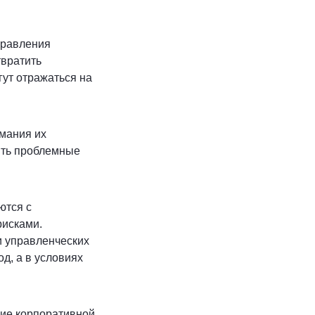
правления
твратить
гут отражаться на
имания их
ить проблемные
ются с
рисками.
и управленческих
д, а в условиях
ние корпоративной