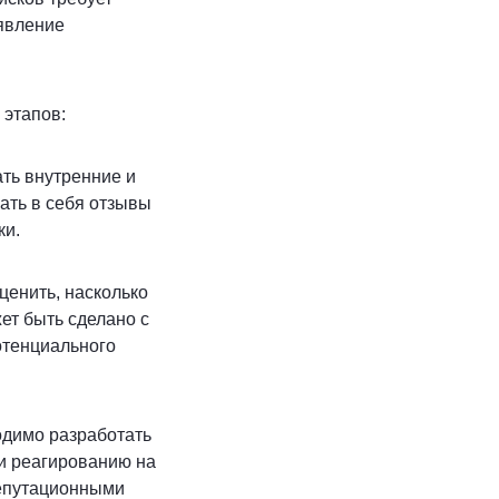
ыявление
 этапов:
ть внутренние и
ать в себя отзывы
ки.
енить, насколько
ет быть сделано с
отенциального
одимо разработать
и реагированию на
репутационными