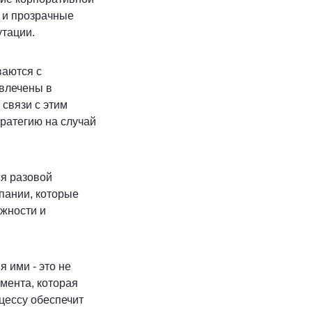
ь и прозрачные
утации.
ваются с
овлечены в
 связи с этим
тратегию на случай
ся разовой
мпании, которые
ожности и
 ими - это не
мента, которая
цессу обеспечит