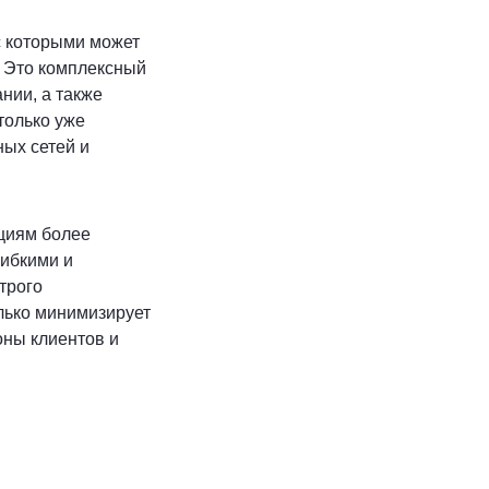
с которыми может
. Это комплексный
нии, а также
только уже
ных сетей и
циям более
гибкими и
трого
лько минимизирует
оны клиентов и