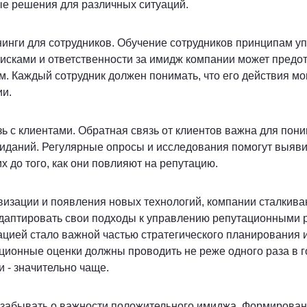
ые решения для различных ситуаций.
нинги для сотрудников.
Обучение сотрудников принципам у
исками и ответственности за имидж компании может предо
. Каждый сотрудник должен понимать, что его действия мо
ии.
зь с клиентами.
Обратная связь от клиентов важна для пон
жиданий. Регулярные опросы и исследования помогут выяв
х до того, как они повлияют на репутацию.
изации и появления новых технологий, компании сталкива
даптировать свои подходы к управлению репутационными 
цией стало важной частью стратегического планирования 
ционные оценки должны проводить не реже одного раза в го
и - значительно чаще.
о забывать о важности положительного имиджа. Формирова