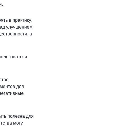
и.
ть в практику.
 над улучшением
ественности, а
пользоваться
стро
ументов для
негативные
ть полезна для
тства могут