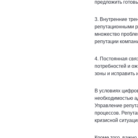
предложить готов
3. Внутренние тре
репутационными р
множество проблем
репутации компан
4. Постоянная свя
потребностей и о
зоны и исправить и
В условиях цифров
необходимостью а
Управление репута
процессов. Репута
кризисной ситуаци
Кроме того, важн