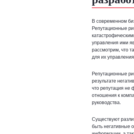
В современном биз
Репутационные рис
катастрофическими
управления ими яв
рассмотрим, что т
для их управления
Репутационные рис
результате негати
что репутация не 
отношения к компа
руководства.
Существуют различ
быть негативные о
информации, а так