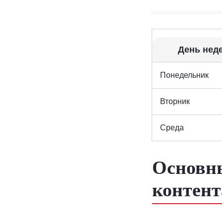
День нед
Понедельник
Вторник
Среда
Основны
контент