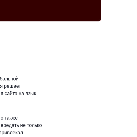
Скопировать ад
обальной
ия решает
я сайта на язык
но также
ередать не только
 привлекал