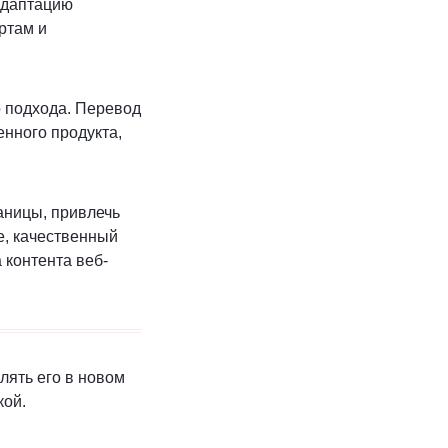
 адаптацию
ртам и
 подхода. Перевод
енного продукта,
аницы, привлечь
е, качественный
 контента веб-
лять его в новом
кой.