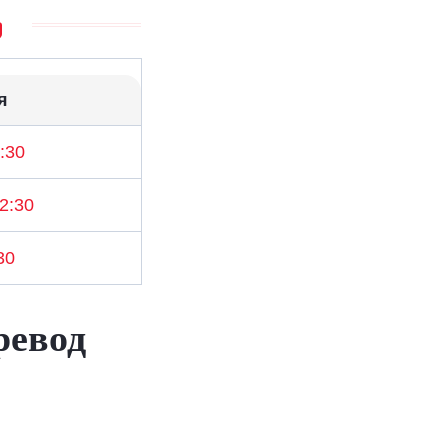
я
0:30
12:30
30
ревод