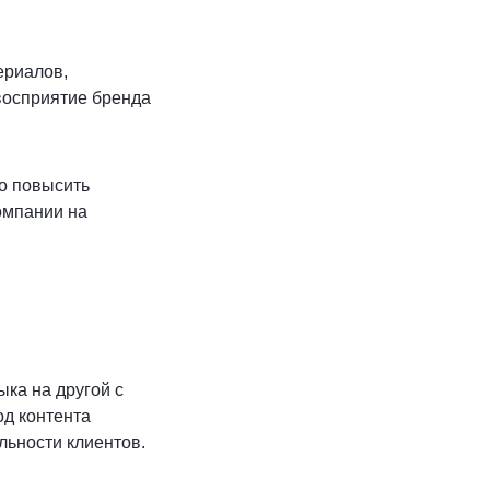
ериалов,
 восприятие бренда
но повысить
омпании на
ыка на другой с
од контента
ьности клиентов.