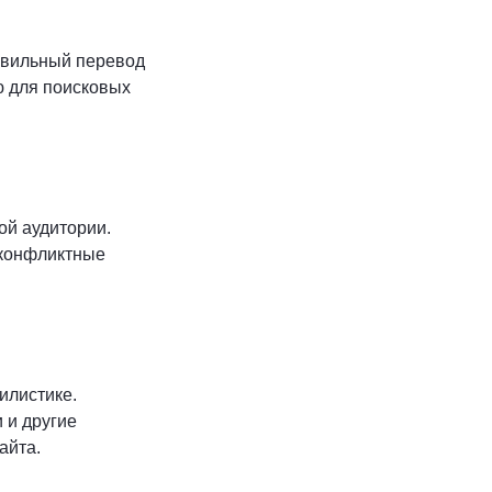
авильный перевод
ю для поисковых
ой аудитории.
 конфликтные
илистике.
 и другие
айта.