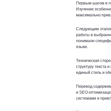
Первым шагом в пе
Изучение особенно
максимально прив
Следующим этапом
работы в выбранно
понимали специфик
языке.
Техническая сторо
структуру текста 
единый стиль и об
Перевод содержимо
и SEO-оптимизаци
системами и привл