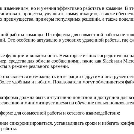
к изменениям, но и умения эффективно работать в команде. В э
анизовать процессы, улучшить коммуникацию, а также обеспечи
 их преимущества, примеры популярных решений, а также подел
нной работы команды. Платформы для совместной работы не тол
й. Это особенно актуально в условиях удаленной работы, где ф
ые функции и возможности. Некоторые из них сосредоточены на
р, средства для обмена сообщениями, такие как Slack или Micro
екты в режиме реального времени.
боты является возможность интеграции с другими инструмента
ы более удобным и гибким. Пользователи могут обмениваться фай
атформа должна быть интуитивно понятной и доступной для все
своению и минимизирует время на обучение новых пользовател
тформе для совместной работы и сетевого взаимодействия:
нде синхронизироваться, устанавливать сроки и избегать конфл
 работы.