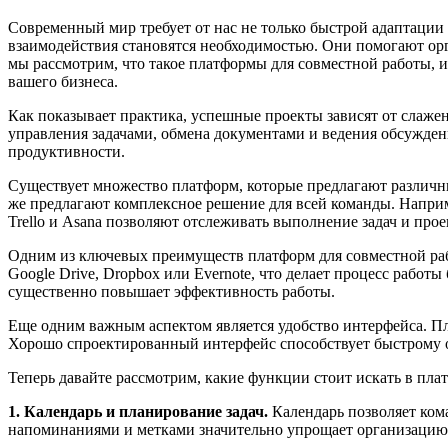
Современный мир требует от нас не только быстрой адаптации 
взаимодействия становятся необходимостью. Они помогают орг
мы рассмотрим, что такое платформы для совместной работы,
вашего бизнеса.
Как показывает практика, успешные проекты зависят от слаже
управления задачами, обмена документами и ведения обсуждени
продуктивности.
Существует множество платформ, которые предлагают различн
же предлагают комплексное решение для всей команды. Наприме
Trello и Asana позволяют отслеживать выполнение задач и про
Одним из ключевых преимуществ платформ для совместной ра
Google Drive, Dropbox или Evernote, что делает процесс работ
существенно повышает эффективность работы.
Еще одним важным аспектом является удобство интерфейса. Пл
Хорошо спроектированный интерфейс способствует быстрому о
Теперь давайте рассмотрим, какие функции стоит искать в пла
1. Календарь и планирование задач.
Календарь позволяет кома
напоминаниями и метками значительно упрощает организацию