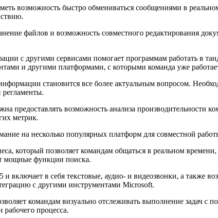
еть возможность быстро обмениваться сообщениями в реальном 
йствию.
анение файлов и возможность совместного редактирования док
ации с другими сервисами помогает программам работать в танд
ми и другими платформами, с которыми команда уже работает, 
информации становится все более актуальным вопросом. Необх
 регламенты.
на предоставлять возможность анализа производительности ком
гих метрик.
мание на несколько популярных платформ для совместной работ
са, который позволяет командам общаться в реальном времени, 
т мощные функции поиска.
5 и включает в себя текстовые, аудио- и видеозвонки, а также в
теграцию с другими инструментами Microsoft.
воляет командам визуально отслеживать выполнение задач с пом
 рабочего процесса.