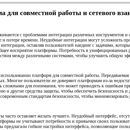
 для совместной работы и сетевого вза
киваются с проблемами интеграции различных инструментов и с
е и потере времени. Неудобные интеграции могут усложнить пр
нтеграции, оставляя пользователей наедине с задачами, котор
а общее восприятие платформы. Потребность в унифицированных 
йствия между различными системами, чтобы улучшить общую эф
 использовании платформ для совместной работы. Передаваемая 
ных. Многие пользователи не доверяют платформам из-за недоста
ть сложными для понимания, что может приводить к ошибкам пр
и другие средства защиты, чтобы обеспечить безопасность и до
 современным стандартам безопасности, чтобы минимизировать 
ты часто оставляет желать лучшего. Неудобный интерфейс, отс
тформы не учитывают потребности и привычки своих пользовател
рмы предлагали гибкие настройки интерфейса, позволяющие поль