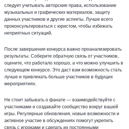
следует учитывать авторские права, использование
музыкальных и графических материалов, защиту
данных участников и другие аспекты. Лучше всего
проконсультироваться с юристом, чтобы избежать
неприятных ситуаций.
После завершения конкурса важно проанализировать
результаты. Соберите обратную связь от участников,
оцените, что работало хорошо, а что можно улучшить в
следующем конкурсе. Это даст вам возможность стать
лучше и привлекать больше участников в будущих
мероприятиях.
Не стоит забывать о фанате — взаимодействуйте с
участниками и создавайте сообщество вокруг вашей
игры. Регулярные обновления, новые возможности и
активное участие в обсуждениях помогут укрепить
связь с игроками и сделать их постоянными