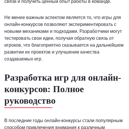
связи и получить ценный опыт работы в команде.
Не менее важным аспектом является то, что игры для
онлайн-конкурсов позволяют экспериментировать с
новыми механиками и подходами. Разработчики могут
тестировать свои идеи, получая обратную связь от
игроков, что благоприятно сказывается на дальнейшем
развитии их проектов и улучшении качества
создаваемых игр.
Разработка игр для онлайн-
конкурсов: Полное
руководство
В последние годы онлайн-конкурсы стали популярным
способом привлечения внимания к различным