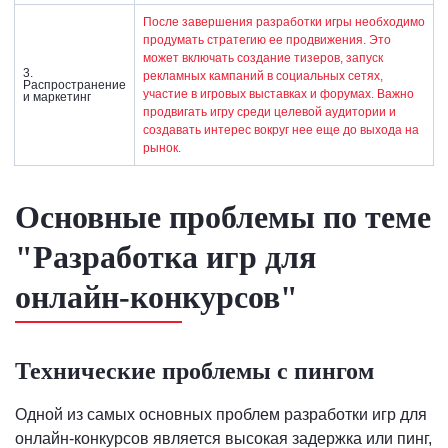
После завершения разработки игры необходимо
продумать стратегию ее продвижения. Это
может включать создание тизеров, запуск
3.
рекламных кампаний в социальных сетях,
Распространение
участие в игровых выставках и форумах. Важно
и маркетинг
продвигать игру среди целевой аудитории и
создавать интерес вокруг нее еще до выхода на
рынок.
Основные проблемы по теме
"Разработка игр для
онлайн-конкурсов"
Технические проблемы с пингом
Одной из самых основных проблем разработки игр для
онлайн-конкурсов является высокая задержка или пинг,