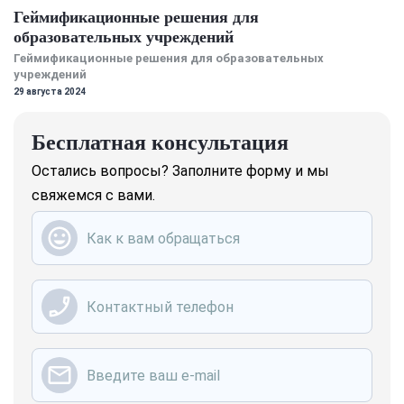
Геймификационные решения для
образовательных учреждений
Геймификационные решения для образовательных
учреждений
29 августа 2024
Бесплатная консультация
Остались вопросы? ‌Заполните форму и мы
свяжемся с вами.
Введите ваше имя
Введите ваш телефон