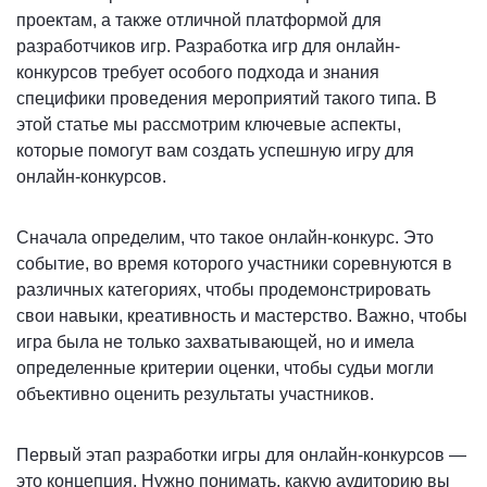
проектам, а также отличной платформой для
разработчиков игр. Разработка игр для онлайн-
конкурсов требует особого подхода и знания
специфики проведения мероприятий такого типа. В
этой статье мы рассмотрим ключевые аспекты,
которые помогут вам создать успешную игру для
онлайн-конкурсов.
Сначала определим, что такое онлайн-конкурс. Это
событие, во время которого участники соревнуются в
различных категориях, чтобы продемонстрировать
свои навыки, креативность и мастерство. Важно, чтобы
игра была не только захватывающей, но и имела
определенные критерии оценки, чтобы судьи могли
объективно оценить результаты участников.
Первый этап разработки игры для онлайн-конкурсов —
это концепция. Нужно понимать, какую аудиторию вы