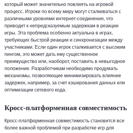
который может значительно повлиять на игровой
процесс. Игроки по всему миру могут сталкиваться с
различными уровнями интернет-соединения, что
приводит к непредсказуемым задержкам в реакции
игры. Эта проблема особенно актуальна в играх,
требующих быстрой реакции и синхронизации между
участниками. Если один игрок сталкивается с высоким
пингом, это может дать ему существенное
преимущество или, наоборот, поставить в невыгодное
положение. Разработчикам необходимо продумать
механизмы, позволяющие минимизировать влияние
задержек, например, за счет кэширования данных или
оптимизации сетевого кода.
Кросс-платформенная совместимость
Кросс-платформенная совместимость становится все
более важной проблемой при разработке игр для