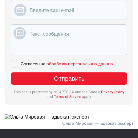
Введите вашу электронную почту
Введите ваше сообщение
Согласен на
обработку персональных данных
Отправить
This site is protected by reCAPTCHA and the Google
Privacy Policy
and
Terms of Service
apply.
Ольга Мировая — адвокат, эксперт