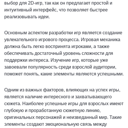
выбор для 2D-игр, так как он предлагает простой и
интуитивный интерфейс, что позволяет быстрее
реализовывать идеи.
Основным аспектом разработки игр является создание
увлекательного игрового процесса. Игровая механика
должна быть легко воспринята игроками, а также
обеспечивать достаточный уровень сложности для
поддержки интереса. Изучение игр, которые уже
завоевали популярность среди взрослой аудитории,
поможет понять, какие элементы являются успешными.
Одним из важных факторов, влияющих на успех игры,
является наличие интересного и захватывающего
сюжета. Наиболее успешные игры для взрослых имеют
глубокую и проработанную сюжетную линию,
оригинальных персонажей и неизведанный мир. Такие
элементы создают эмоциональную связь между