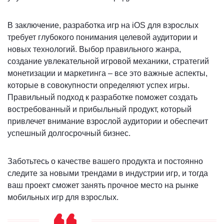
В заключение, разработка игр на iOS для взрослых
требует глубокого понимания целевой аудитории и
новых технологий. Выбор правильного жанра,
создание увлекательной игровой механики, стратегий
монетизации и маркетинга – все это важные аспекты,
которые в совокупности определяют успех игры.
Правильный подход к разработке поможет создать
востребованный и прибыльный продукт, который
привлечет внимание взрослой аудитории и обеспечит
успешный долгосрочный бизнес.
Заботьтесь о качестве вашего продукта и постоянно
следите за новыми трендами в индустрии игр, и тогда
ваш проект сможет занять прочное место на рынке
мобильных игр для взрослых.