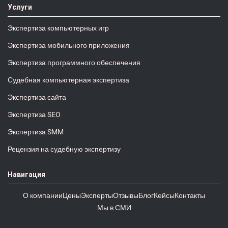
Услуги
Экспертиза компьютерных игр
Экспертиза мобильного приложения
Экспертиза программного обеспечения
Судебная компьютерная экспертиза
Экспертиза сайта
Экспертиза SEO
Экспертиза SMM
Рецензия на судебную экспертизу
Навигация
О компании
Цены
Эксперты
Отзывы
Блог
Кейсы
Контакты
Мы в СМИ