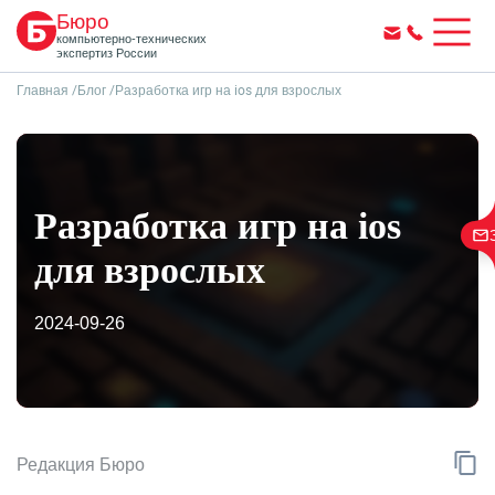
Бюро
Мен
компьютерно-технических
экспертиз России
Главная
Блог
Разработка игр на ios для взрослых
Разработка игр на ios
для взрослых
2024-09-26
Скоп
Редакция Бюро