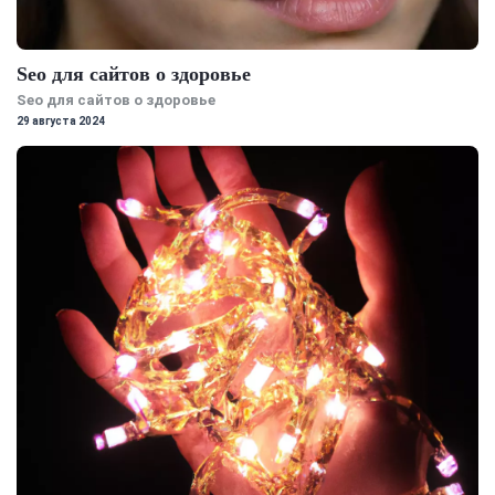
Seo для сайтов о здоровье
Seo для сайтов о здоровье
29 августа 2024