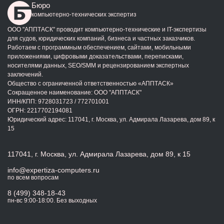
Бюро
компьютерно-технических экспертиз
ООО "АППТАСК" проводит компьютерно-технические и IT-экспертизы
для судов, юридических компаний, бизнеса и частных заказчиков.
Работаем с программным обеспечением, сайтами, мобильными
приложениями, цифровыми доказательствами, переписками,
носителями данных, SEO/SMM и рецензированием экспертных
заключений.
Общество с ограниченной ответственностью «АППТАСК»
Сокращенное наименование: ООО "АППТАСК"
ИНН/КПП:
9728031723
/
772701001
ОГРН:
2217702194081
Юридический адрес: 117041, г. Москва, ул. Адмирала Лазарева, дом 89, к
15
117041, г. Москва, ул. Адмирала Лазарева, дом 89, к 15
info@expertiza-computers.ru
по всем вопросам
8 (499) 348-18-43
пн-вс 9:00-18:00. Без выходных