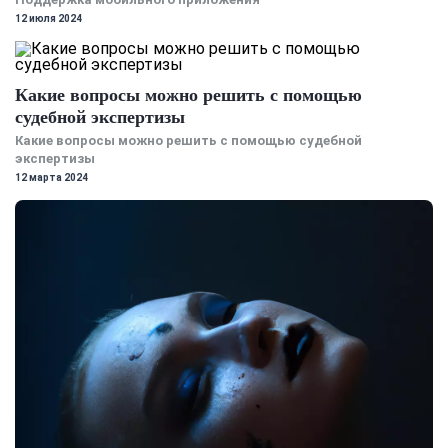
12 июля 2024
Какие вопросы можно решить с помощью
судебной экспертизы
Какие вопросы можно решить с помощью судебной
экспертизы
12 марта 2024