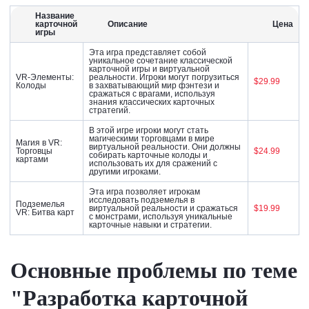
Название
карточной
Описание
Цена
игры
Эта игра представляет собой
уникальное сочетание классической
карточной игры и виртуальной
VR-Элементы:
реальности. Игроки могут погрузиться
$29.99
Колоды
в захватывающий мир фэнтези и
сражаться с врагами, используя
знания классических карточных
стратегий.
В этой игре игроки могут стать
магическими торговцами в мире
Магия в VR:
виртуальной реальности. Они должны
Торговцы
$24.99
собирать карточные колоды и
картами
использовать их для сражений с
другими игроками.
Эта игра позволяет игрокам
исследовать подземелья в
Подземелья
виртуальной реальности и сражаться
$19.99
VR: Битва карт
с монстрами, используя уникальные
карточные навыки и стратегии.
Основные проблемы по теме
"Разработка карточной