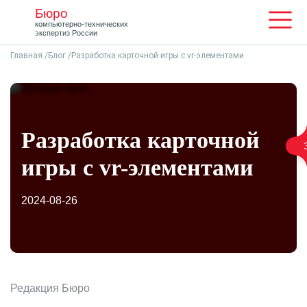
Бюро
Мен
компьютерно-технических
экспертиз России
Главная
Блог
Разработка карточной игры с vr-элементами
Разработка карточной
игры с vr-элементами
2024-08-26
Скоп
Редакция Бюро