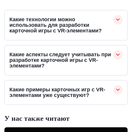
Какие технологии можно
использовать для разработки
карточной игры с VR-элементами?
Какие аспекты следует учитывать при
разработке карточной игры с VR-
элементами?
Какие примеры карточных игр с VR-
элементами уже существуют?
У нас также читают