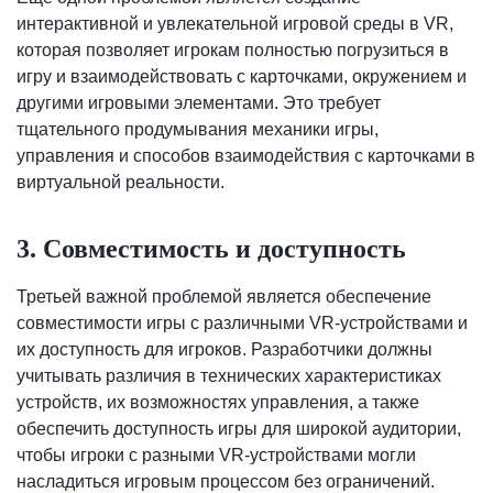
интерактивной и увлекательной игровой среды в VR,
которая позволяет игрокам полностью погрузиться в
игру и взаимодействовать с карточками, окружением и
другими игровыми элементами. Это требует
тщательного продумывания механики игры,
управления и способов взаимодействия с карточками в
виртуальной реальности.
3. Совместимость и доступность
Третьей важной проблемой является обеспечение
совместимости игры с различными VR-устройствами и
их доступность для игроков. Разработчики должны
учитывать различия в технических характеристиках
устройств, их возможностях управления, а также
обеспечить доступность игры для широкой аудитории,
чтобы игроки с разными VR-устройствами могли
насладиться игровым процессом без ограничений.