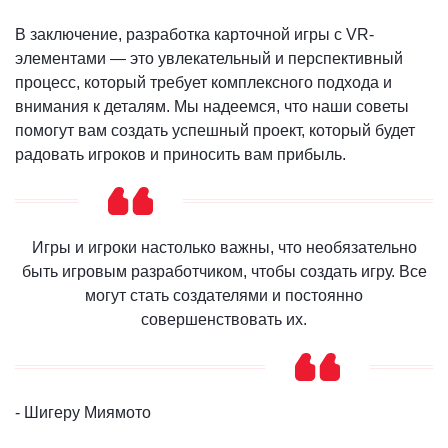
В заключение, разработка карточной игры с VR-
элементами — это увлекательный и перспективный
процесс, который требует комплексного подхода и
внимания к деталям. Мы надеемся, что наши советы
помогут вам создать успешный проект, который будет
радовать игроков и приносить вам прибыль.
Игры и игроки настолько важны, что необязательно
быть игровым разработчиком, чтобы создать игру. Все
могут стать создателями и постоянно
совершенствовать их.
- Шигеру Миямото