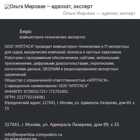
Ольга Мировая — адвокат, эксперт
Бюро
компьютерно-технических экспертиз
ООО "АППТАСК" проводит компьютерно-технические и IT-экспертизы
для судов, юридических компаний, бизнеса и частных заказчиков.
Работаем с программным обеспечением, сайтами, мобильными
приложениями, цифровыми доказательствами, переписками,
носителями данных, SEO/SMM и рецензированием экспертных
заключений.
Общество с ограниченной ответственностью «АППТАСК»
Сокращенное наименование: ООО "АППТАСК"
ИНН/КПП:
9728031723
/
772701001
ОГРН:
2217702194081
Юридический адрес: 117041, г. Москва, ул. Адмирала Лазарева, дом 89, к
15
117041, г. Москва, ул. Адмирала Лазарева, дом 89, к 15
info@expertiza-computers.ru
по всем вопросам