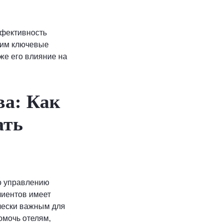
ффективность
трим ключевые
же его влияние на
ва: Как
ать
о управлению
лиентов имеет
чески важным для
омочь отелям,