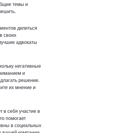
общие темы и
решить.
лиентов делиться
в своих
лучшие адвокаты
кольку негативные
вниманием и
едлагать решение.
ите их мнение и
 в себя участие в
то помогает
ивны в социальных
х вашей компании.