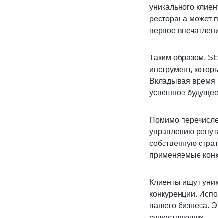
уникального клиен
ресторана может п
первое впечатлени
Таким образом, SE
инструмент, котор
Вкладывая время и
успешное будущее
Помимо перечислен
управлению репут
собственную страт
применяемые конку
Клиенты ищут уни
конкуренции. Исп
вашего бизнеса. Э
существующих.