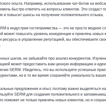
тского опыта. Например, использование чат-ботов на вебса
омочь быстро ответить на вопросы клиентов. Это создаст 
е и повысит шансы на получение положительного отзыва.
RM в индустрии гостеприимства — это не просто модное с
ый может повысить уровень конкуренции и привлечь новых 
 ресурсы в управление репутацией, вы обеспечиваете сво
.
ных шагов, не забывайте про анализ конкурентов. Изучени
ацией может предоставить вам ценную информацию и идеи
егию SERM. Убедитесь, что вы используете успешные практ
рентами, но в то же время сохраняйте уникальность вашег
кальные предложения и опыт, поэтому важно выделяться н
ользуйте SERM для создания положительного и запоминаю
то поможет не только привлечь новых клиентов, но и сохра