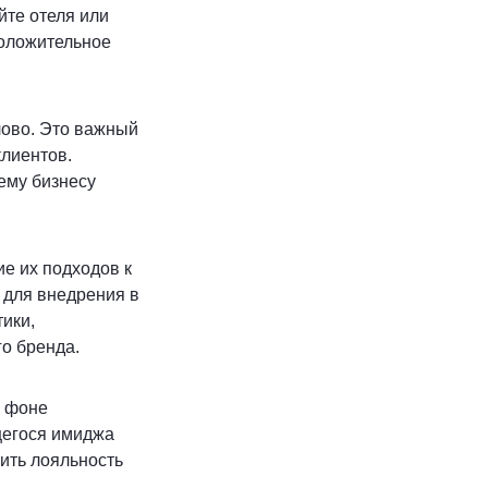
йте отеля или
положительное
лово. Это важный
клиентов.
ему бизнесу
е их подходов к
 для внедрения в
ики,
о бренда.
а фоне
щегося имиджа
нить лояльность