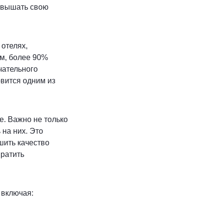
повышать свою
отелях,
ям, более 90%
чательного
вится одним из
е. Важно не только
 на них. Это
шить качество
ратить
 включая: