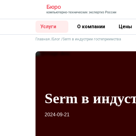
Бюро
компьютерно-технических
экспертиз России
Услуги
О компании
Цены
Главная
Блог
Serm в индустрии гостеприимства
Serm в индус
2024-09-21