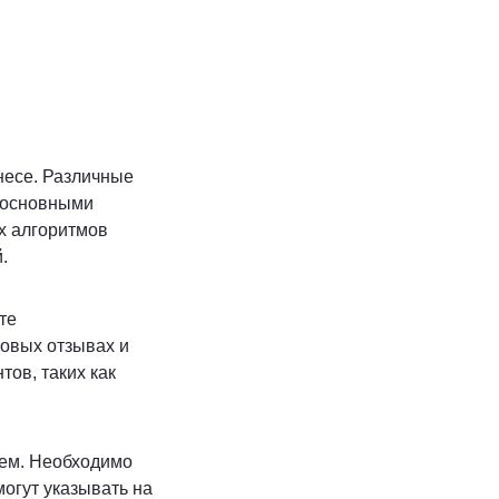
несе. Различные
я основными
х алгоритмов
.
те
овых отзывах и
ов, таких как
ием. Необходимо
огут указывать на