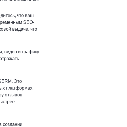
дитесь, что ваш
овременным SEO-
ковой выдаче, что
, видео и графику.
 отражать
 SERM. Это
ных платформах,
ру отзывов.
быстрее
в создании