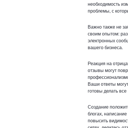
необходимость из
проблемы, с котор
Важно также не з
своим опытом: раз
электронных сооб
вашего бизнеса.
Реакция на отриц
отзывы могут повр
профессионализмом
Ваши ответы могут
готовы делать все
Создание положите
блогах, написание
повысить видимост
сетях, делитесь о