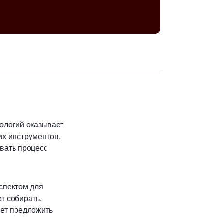
Скопировать ад
ологий оказывает
их инструментов,
вать процесс
спектом для
т собирать,
яет предложить