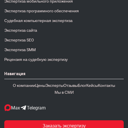
Экспертиза мобильного приложения
Экспертиза программного обеспечения
Судебная компьютерная экспертиза
Экспертиза сайта
Экспертиза SEO
Экспертиза SMM
Рецензия на судебную экспертизу
Навигация
О компании
Цены
Эксперты
Отзывы
Блог
Кейсы
Контакты
Мы в СМИ
Max
Telegram
Заказать экспертизу