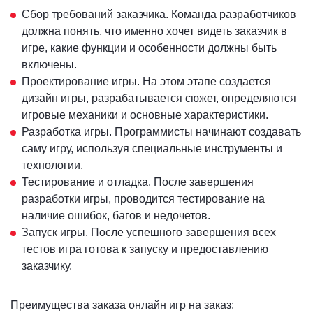
Сбор требований заказчика. Команда разработчиков
должна понять, что именно хочет видеть заказчик в
игре, какие функции и особенности должны быть
включены.
Проектирование игры. На этом этапе создается
дизайн игры, разрабатывается сюжет, определяются
игровые механики и основные характеристики.
Разработка игры. Программисты начинают создавать
саму игру, используя специальные инструменты и
технологии.
Тестирование и отладка. После завершения
разработки игры, проводится тестирование на
наличие ошибок, багов и недочетов.
Запуск игры. После успешного завершения всех
тестов игра готова к запуску и предоставлению
заказчику.
Преимущества заказа онлайн игр на заказ: