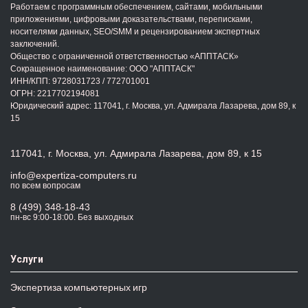
Работаем с программным обеспечением, сайтами, мобильными
приложениями, цифровыми доказательствами, переписками,
носителями данных, SEO/SMM и рецензированием экспертных
заключений.
Общество с ограниченной ответственностью «АППТАСК»
Сокращенное наименование: ООО "АППТАСК"
ИНН/КПП:
9728031723
/
772701001
ОГРН:
2217702194081
Юридический адрес: 117041, г. Москва, ул. Адмирала Лазарева, дом 89, к
15
117041, г. Москва, ул. Адмирала Лазарева, дом 89, к 15
info@expertiza-computers.ru
по всем вопросам
8 (499) 348-18-43
пн-вс 9:00-18:00. Без выходных
Услуги
Экспертиза компьютерных игр