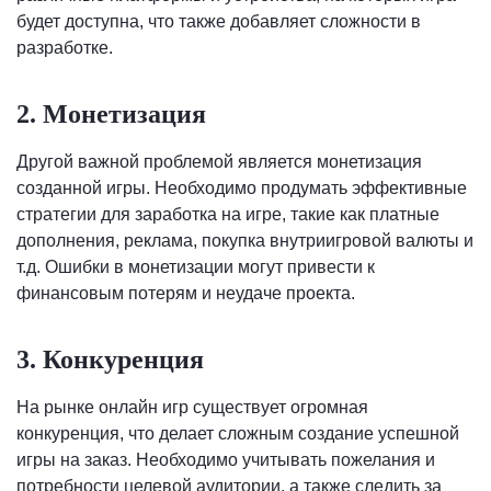
будет доступна, что также добавляет сложности в
разработке.
2. Монетизация
Другой важной проблемой является монетизация
созданной игры. Необходимо продумать эффективные
стратегии для заработка на игре, такие как платные
дополнения, реклама, покупка внутриигровой валюты и
т.д. Ошибки в монетизации могут привести к
финансовым потерям и неудаче проекта.
3. Конкуренция
На рынке онлайн игр существует огромная
конкуренция, что делает сложным создание успешной
игры на заказ. Необходимо учитывать пожелания и
потребности целевой аудитории, а также следить за