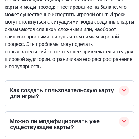
карты и моды проходят тестирование на баланс, что
может существенно испортить игровой опыт. Игроки
могут столкнуться с ситуациями, когда созданные карты
оказываются слишком сложными или, наоборот,
слишком простыми, нарушая тем самым игровой
процесс. Эти проблемы могут сделать
пользовательский контент менее привлекательным для
широкой аудитории, ограничивая его распространение
и популярность.
Как создать пользовательскую карту
для игры?
Можно ли модифицировать уже
существующие карты?