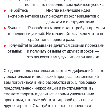
понять, что позволяет вам добиться успеха.
Не бойтесь
Иногда наилучшие идеи
экспериментировать:
приходят из экспериментов с
движком и инструментами.
Будьте
Разработка модов и карт требует времени
терпеливы:
и усилий. Не отчаивайтесь, если что-то не
сработает с первого раза.
Получайте
Не забывайте делиться своими проектами
отзывы:
и получать отзывы от других игроков —
это поможет вам улучшить свои навыки.
Создание пользовательских карт и модификаций — это
увлекательный и творческий процесс, позволяющий
вам погрузиться в мир разработки игр. С помощью
представленной информации и инструментов, вы
сможете творить и делиться своими уникальными
проектами, которые обогатят игровой опыт вас и
других игроков. Стартуйте с простых проектов и