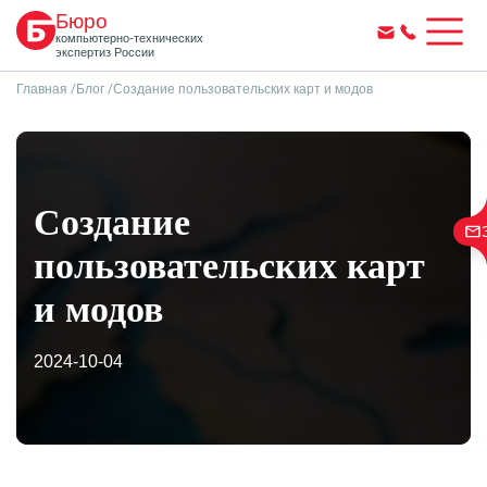
Бюро
Мен
компьютерно-технических
экспертиз России
Главная
Блог
Создание пользовательских карт и модов
Создание
пользовательских карт
и модов
2024-10-04