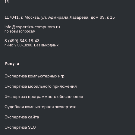
15
117041, г. Москва, ул. Адмирала Лазарева, дом 89, к 15
info@expertiza-computers.ru
по всем вопросам
8 (499) 348-18-43
пн-вс 9:00-18:00. Без выходных
Услуги
Экспертиза компьютерных игр
Экспертиза мобильного приложения
Экспертиза программного обеспечения
Судебная компьютерная экспертиза
Экспертиза сайта
Экспертиза SEO