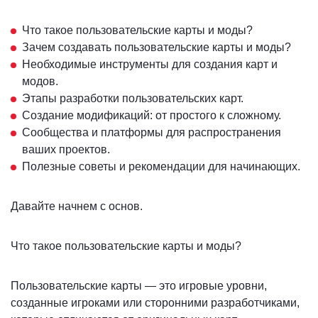
Что такое пользовательские карты и моды?
Зачем создавать пользовательские карты и моды?
Необходимые инструменты для создания карт и
модов.
Этапы разработки пользовательских карт.
Создание модификаций: от простого к сложному.
Сообщества и платформы для распространения
ваших проектов.
Полезные советы и рекомендации для начинающих.
Давайте начнем с основ.
Что такое пользовательские карты и моды?
Пользовательские карты — это игровые уровни,
созданные игроками или сторонними разработчиками,