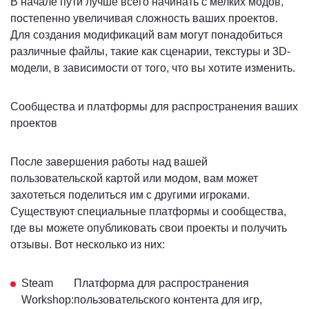
В начале пути лучше всего начинать с мелких модов,
постепенно увеличивая сложность ваших проектов.
Для создания модификаций вам могут понадобиться
различные файлы, такие как сценарии, текстуры и 3D-
модели, в зависимости от того, что вы хотите изменить.
Сообщества и платформы для распространения ваших
проектов
После завершения работы над вашей
пользовательской картой или модом, вам может
захотеться поделиться им с другими игроками.
Существуют специальные платформы и сообщества,
где вы можете опубликовать свои проекты и получить
отзывы. Вот несколько из них:
Steam
Платформа для распространения
Workshop:
пользовательского контента для игр,