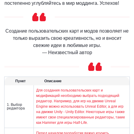
постепенно углубляйтесь в мир моддинга. Успехов!
Создание пользовательских карт и модов позволяет не
только выразить свою креативность, но и вносит
свежие идеи в любимые игры.
— Неизвестный автор
Пункт
Описание
Для создания пользовательских карт и
модификаций необходимо выбрать подходящий
редактор. Например, для игр на движке Unreal
1. Выбор
Engine можно использовать Unreal Editor, а для игр
редактора
на движке Unity - Unity Editor. Некоторые игры также
имеют свои специализированные редакторы, такие
как Hammer для игры Half-Life.
Перед началом разработки важно изучить