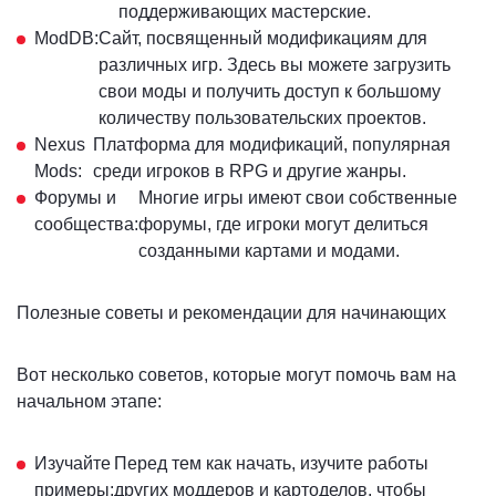
поддерживающих мастерские.
ModDB:
Сайт, посвященный модификациям для
различных игр. Здесь вы можете загрузить
свои моды и получить доступ к большому
количеству пользовательских проектов.
Nexus
Платформа для модификаций, популярная
Mods:
среди игроков в RPG и другие жанры.
Форумы и
Многие игры имеют свои собственные
сообщества:
форумы, где игроки могут делиться
созданными картами и модами.
Полезные советы и рекомендации для начинающих
Вот несколько советов, которые могут помочь вам на
начальном этапе:
Изучайте
Перед тем как начать, изучите работы
примеры:
других моддеров и картоделов, чтобы