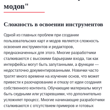
модов"
Сложность в освоении инструментов
Одной из главных проблем при создании
пользовательских карт и модов является сложность
освоения инструментов и редакторов,
предназначенных для этого. Многие разработчики
сталкиваются с высокими барьерами входа, так как
интерфейсы могут быть запутанными, а функции —
недостаточно документированными. Новички часто
тратят много времени на изучение основ, что может
привести к разочарованию и отказу от идеи создания
собственного контента. Обучающие материалы могут
быть скудными или устаревшими, что дополнительно
усложняет процесс. Многие начинающие разработчики
сталкиваются с отсутствием примеров и готовых