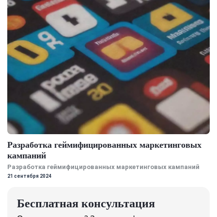
Разработка геймифицированных маркетинговых
кампаний
Разработка геймифицированных маркетинговых кампаний
21 сентября 2024
Бесплатная консультация