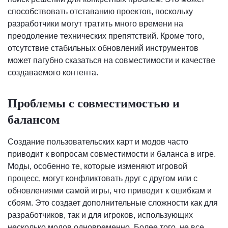
способствовать отставанию проектов, поскольку
разработчики могут тратить много времени на
преодоление технических препятствий. Кроме того,
отсутствие стабильных обновлений инструментов
может пагубно сказаться на совместимости и качестве
создаваемого контента.
Проблемы с совместимостью и
балансом
Создание пользовательских карт и модов часто
приводит к вопросам совместимости и баланса в игре.
Моды, особенно те, которые изменяют игровой
процесс, могут конфликтовать друг с другом или с
обновлениями самой игры, что приводит к ошибкам и
сбоям. Это создает дополнительные сложности как для
разработчиков, так и для игроков, использующих
несколько модов одновременно. Более того, не все