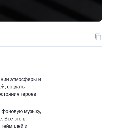
Скопировать ад
вании атмосферы и
й, создать
стояния героев.
, фоновую музыку,
. Все это в
 геймплей и