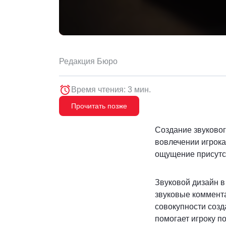
Редакция Бюро
Время чтения: 3 мин.
Прочитать позже
Создание звуково
вовлечении игрока
ощущение присутст
Звуковой дизайн в
звуковые коммента
совокупности созд
помогает игроку по