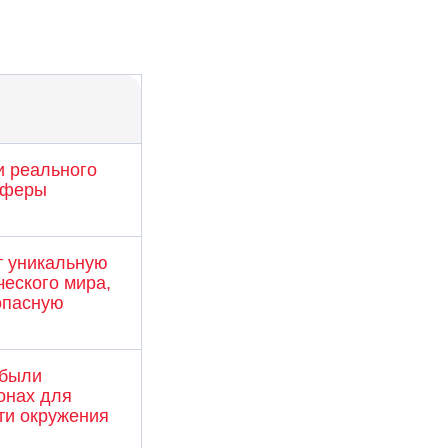
и реального
сферы
 уникальную
еского мира,
опасную
 были
онах для
ти окружения