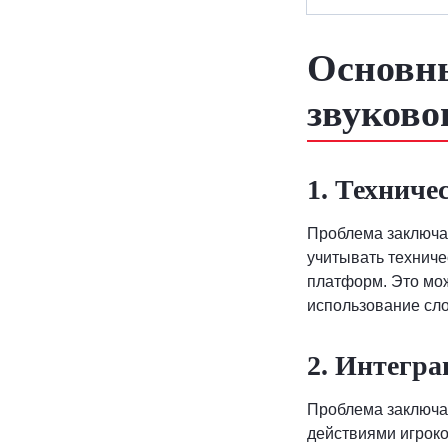
Основны
звуково
1. Техниче
Проблема заключае
учитывать техниче
платформ. Это мож
использование сл
2. Интегра
Проблема заключае
действиями игроко