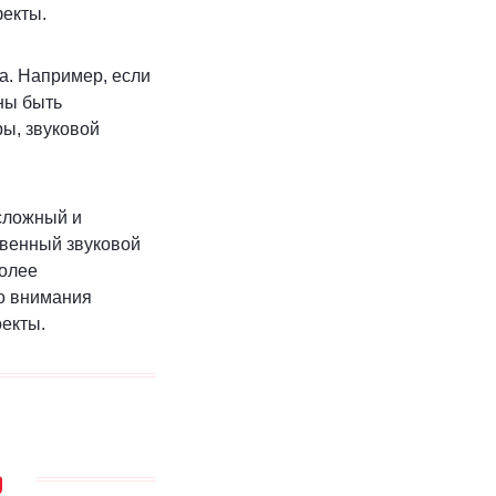
фекты.
а. Например, если
ны быть
ры, звуковой
 сложный и
твенный звуковой
более
о внимания
екты.