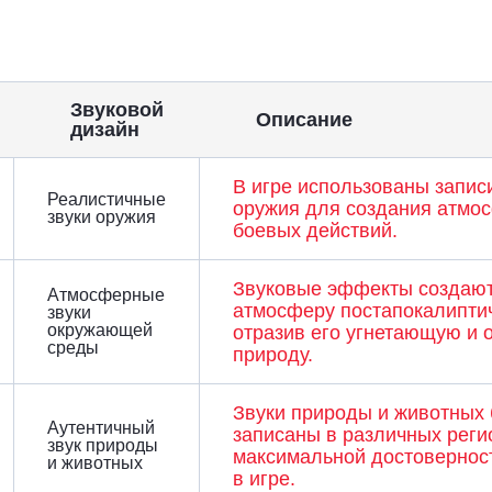
Звуковой
Описание
дизайн
В игре использованы запис
Реалистичные
оружия для создания атмо
звуки оружия
боевых действий.
Звуковые эффекты создают
Атмосферные
атмосферу постапокалиптич
звуки
окружающей
отразив его угнетающую и 
среды
природу.
Звуки природы и животных
Аутентичный
записаны в различных реги
звук природы
максимальной достовернос
и животных
в игре.