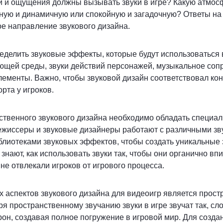
и и ощущения должны вызывать звуки в игре? Какую атмос
ную и динамичную или спокойную и загадочную? Ответы на
е направление звукового дизайна.
еделить звуковые эффекты, которые будут использоваться в
ющей среды, звуки действий персонажей, музыкальное соп
лементы. Важно, чтобы звуковой дизайн соответствовал кон
рта у игроков.
ственного звукового дизайна необходимо обладать специа
ежиссеры и звуковые дизайнеры работают с различными з
блиотеками звуковых эффектов, чтобы создать уникальные
 знают, как использовать звуки так, чтобы они органично вп
 не отвлекали игроков от игрового процесса.
 аспектов звукового дизайна для видеоигр является прос
ря пространственному звучанию звуки в игре звучат так, сл
орон, создавая полное погружение в игровой мир. Для созда