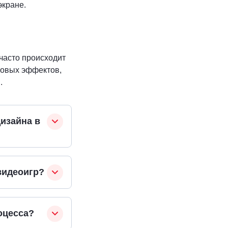
экране.
 часто происходит
ковых эффектов,
.
дизайна в
видеоигр?
оцесса?