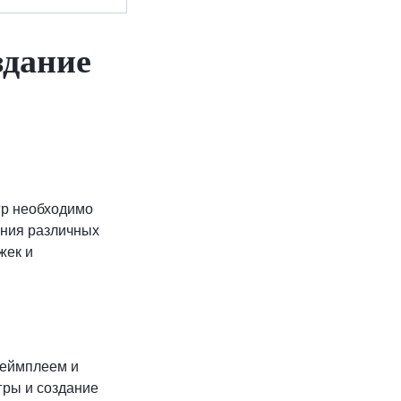
здание
гр необходимо
ения различных
жек и
геймплеем и
гры и создание