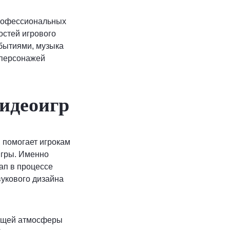
профессиональных
остей игрового
бытиями, музыка
 персонажей
видеоигр
, помогает игрокам
игры. Именно
ап в процессе
вукового дизайна
общей атмосферы