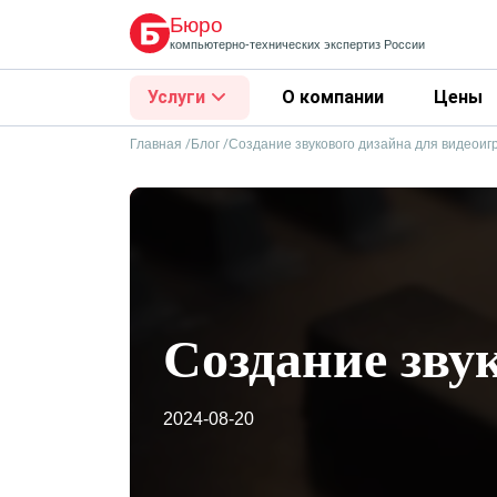
Бюро
компьютерно-технических
экспертиз России
Услуги
О компании
Цены
Главная
Блог
Создание звукового дизайна для видеоиг
Создание зву
2024-08-20