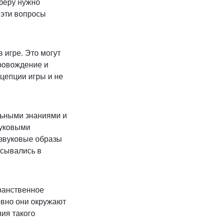
феру нужно
 эти вопросы
 игре. Это могут
ровождение и
цепции игры и не
льными знаниями и
вуковыми
 звуковые образы
исывались в
транственное
овно они окружают
ния такого