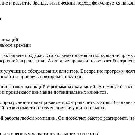
ние и развитие бренда, тактический подход фокусируется на к
:
уникаций
альном времени
ся активные продажи. Это включает в себя использование прямы
осрочной перспективе. Активные продажи позволяют быстро ув
ся улучшение обслуживания клиентов. Внедрение программ лоял
нности и привлечь повторные покупки.
вание различных акций и рекламных кампаний. Это могут быть 
с и привлекают внимание потенциальных клиентов.
 продуманное планирование и контроль результатов. Это включа
ий в зависимости от изменения ситуации на рынке.
ной работы любой компании. Он позволяет быстро реагировать н
о тактическому маркетингу от наших экспертов!