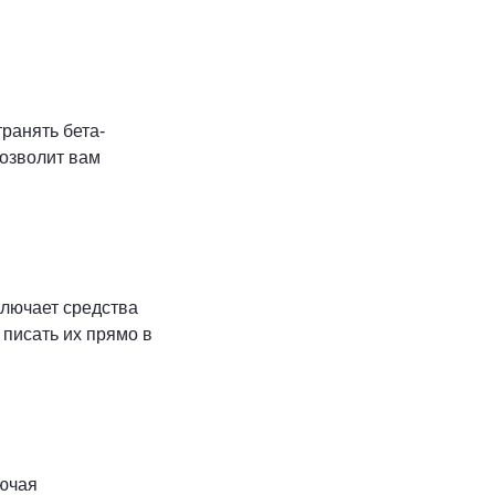
транять бета-
позволит вам
ключает средства
 писать их прямо в
лючая