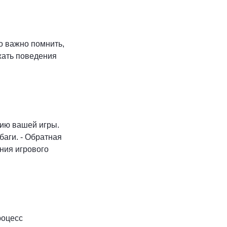
о важно помнить,
жать поведения
нию вашей игры.
аги. - Обратная
ния игрового
роцесс