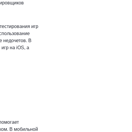
стировщиков
тестирования игр
использование
е недочетов. В
игр на iOS, а
помогает
ском. В мобильной