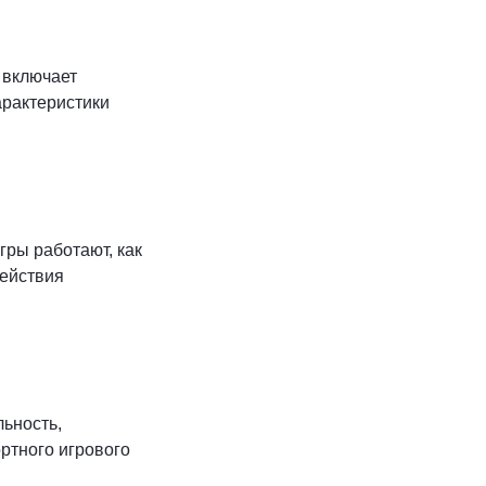
 включает
рактеристики
гры работают, как
действия
ьность,
ртного игрового