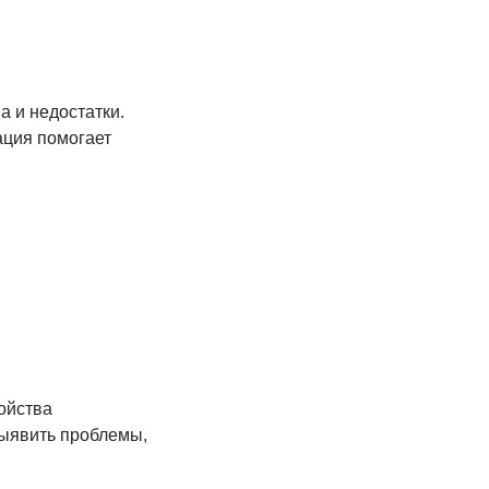
а и недостатки.
ация помогает
ройства
выявить проблемы,