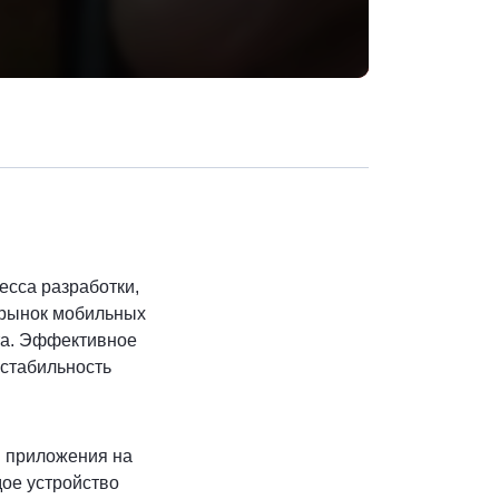
Скопировать ад
есса разработки,
м рынок мобильных
ыта. Эффективное
 стабильность
и приложения на
дое устройство