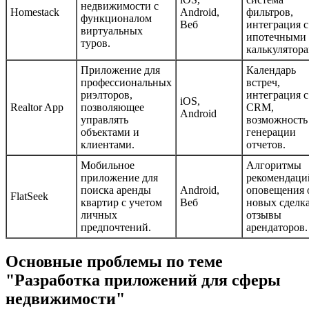
недвижимости с
Homestack
Android,
фильтров,
функционалом
Веб
интеграция с
виртуальных
ипотечными
туров.
калькулятора
Приложение для
Календарь
профессиональных
встреч,
риэлторов,
интеграция с
iOS,
Realtor App
позволяющее
CRM,
Android
управлять
возможность
объектами и
генерации
клиентами.
отчетов.
Мобильное
Алгоритмы
приложение для
рекомендаци
поиска аренды
Android,
оповещения 
FlatSeek
квартир с учетом
Веб
новых сделка
личных
отзывы
предпочтений.
арендаторов.
Основные проблемы по теме
"Разработка приложений для сферы
недвижимости"