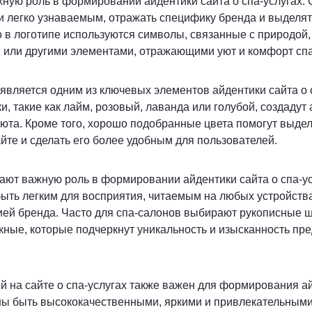
жную роль в формировании айдентики сайта о спа-услугах.
 легко узнаваемым, отражать специфику бренда и выделят
о в логотипе используются символы, связанные с природой,
в или другими элементами, отражающими уют и комфорт сп
является одним из ключевых элементов айдентики сайта о с
и, такие как лайм, розовый, лаванда или голубой, создадут
юта. Кроме того, хорошо подобранные цвета помогут выде
те и сделать его более удобным для пользователей.
ают важную роль в формировании айдентики сайта о спа-у
ть легким для восприятия, читаемым на любых устройствах
ией бренда. Часто для спа-салонов выбирают рукописные 
кные, которые подчеркнут уникальность и изысканность п
 на сайте о спа-услугах также важен для формирования а
ы быть высококачественными, яркими и привлекательными