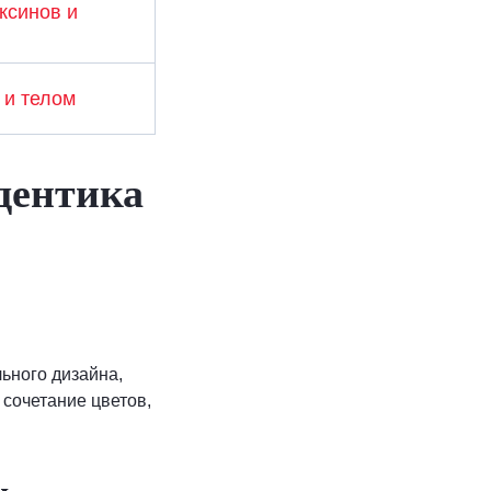
ксинов и
 и телом
дентика
ьного дизайна,
 сочетание цветов,