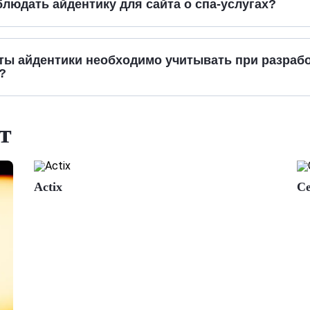
блюдать айдентику для сайта о спа-услугах?
ты айдентики необходимо учитывать при разрабо
?
т
Actix
Се