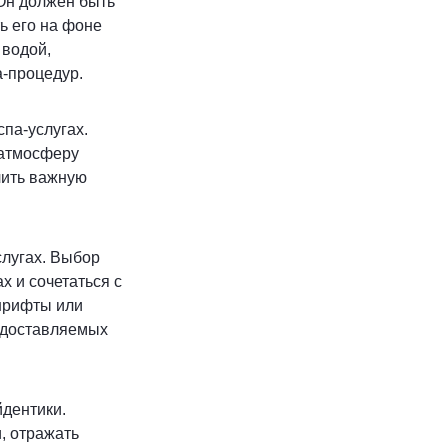
 Он должен быть
ь его на фоне
 водой,
а-процедур.
па-услугах.
 атмосферу
лить важную
слугах. Выбор
 и сочетаться с
шрифты или
редоставляемых
йдентики.
, отражать