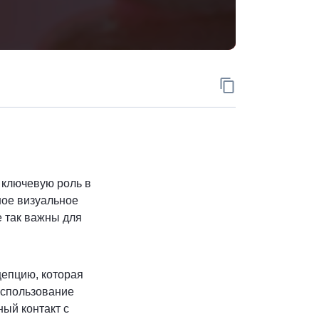
Скопировать ад
 ключевую роль в
ое визуальное
е так важны для
цепцию, которая
Использование
ый контакт с