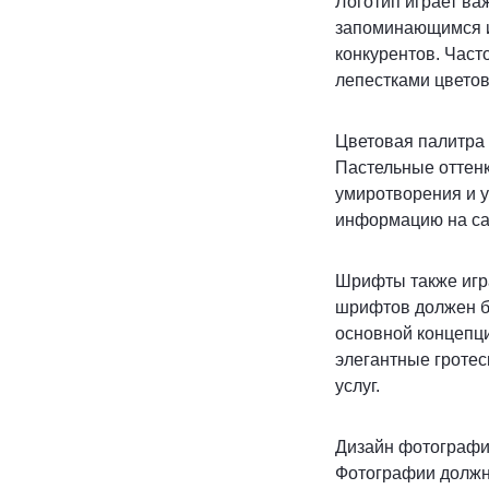
Логотип играет ва
запоминающимся и
конкурентов. Част
лепестками цвето
Цветовая палитра 
Пастельные оттенк
умиротворения и у
информацию на сай
Шрифты также игр
шрифтов должен бы
основной концепц
элегантные гротес
услуг.
Дизайн фотографий
Фотографии должн