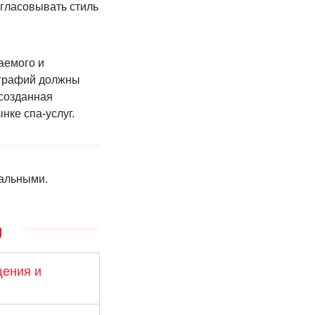
огласовывать стиль
ваемого и
ографий должны
 созданная
нке спа-услуг.
кальными.
щения и