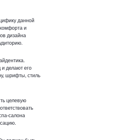
ецифику данной
 комфорта и
ов дизайна
удиторию.
айдентика.
 и делают его
у, шрифты, стиль
ить целевую
ответствовать
спа-салона
ксацию.