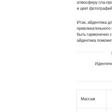
атмосферу спа-про
и цвет фотографий
Итак, айдентика д
привлекательного 
быть гармонично с
айдентика поможет
Идентичн
Массаж