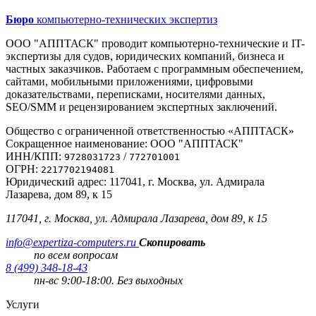
Бюро
компьютерно-технических экспертиз
ООО "АППТАСК" проводит компьютерно-технические и IT-
экспертизы для судов, юридических компаний, бизнеса и
частных заказчиков. Работаем с программным обеспечением,
сайтами, мобильными приложениями, цифровыми
доказательствами, переписками, носителями данных,
SEO/SMM и рецензированием экспертных заключений.
Общество с ограниченной ответственностью «АППТАСК»
Сокращенное наименование: ООО "АППТАСК"
ИНН/КПП:
/
9728031723
772701001
ОГРН:
2217702194081
Юридический адрес: 117041, г. Москва, ул. Адмирала
Лазарева, дом 89, к 15
117041, г. Москва, ул. Адмирала Лазарева, дом 89, к 15
info@expertiza-computers.ru
Скопировать
по всем вопросам
8 (499) 348-18-43
пн-вс 9:00-18:00. Без выходных
Услуги