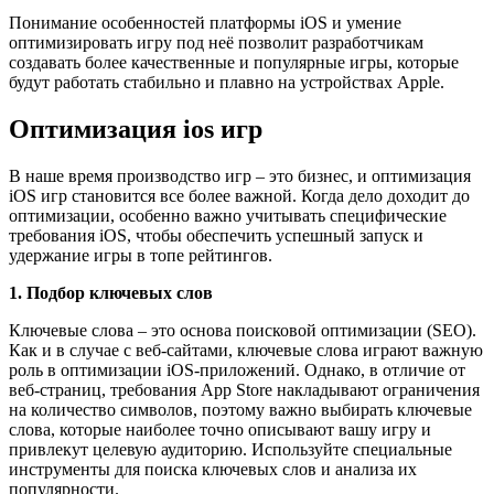
Понимание особенностей платформы iOS и умение
оптимизировать игру под неё позволит разработчикам
создавать более качественные и популярные игры, которые
будут работать стабильно и плавно на устройствах Apple.
Оптимизация ios игр
В наше время производство игр – это бизнес, и оптимизация
iOS игр становится все более важной. Когда дело доходит до
оптимизации, особенно важно учитывать специфические
требования iOS, чтобы обеспечить успешный запуск и
удержание игры в топе рейтингов.
1. Подбор ключевых слов
Ключевые слова – это основа поисковой оптимизации (SEO).
Как и в случае с веб-сайтами, ключевые слова играют важную
роль в оптимизации iOS-приложений. Однако, в отличие от
веб-страниц, требования App Store накладывают ограничения
на количество символов, поэтому важно выбирать ключевые
слова, которые наиболее точно описывают вашу игру и
привлекут целевую аудиторию. Используйте специальные
инструменты для поиска ключевых слов и анализа их
популярности.