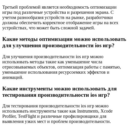
Третьей проблемой является необходимость оптимизации
игры под различные устройства и разрешения экрана. С
учетом разнообразия устройств на рынке, разработчики
должны обеспечить корректное отображение игры на всех
устройствах, что может быть сложной задачей.
Какие методы оптимизации можно использовать
для улучшения производительности ios игр?
Для улучшения производительности ios игр можно
использовать методы такие как уменьшение числа
отрисовываемых объектов, оптимизация работы с памятью,
уменьшение использования ресурсоемких эффектов и
анимаций.
Какие инструменты можно использовать для
тестирования производительности ios игр?
Для тестирования производительности ios игр можно
использовать инструменты такие как Instruments, Xcode
Profiler, TestFlight и различные профилировщики для
выявления узких мест и проблем производительности.