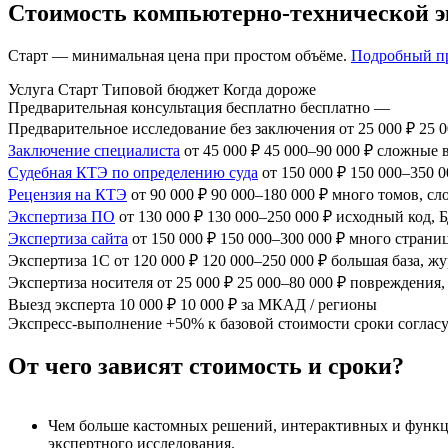
Стоимость компьютерно-технической 
Старт — минимальная цена при простом объёме.
Подробный пр
Услуга
Старт
Типовой бюджет
Когда дороже
Предварительная консультация
бесплатно
бесплатно
—
Предварительное исследование без заключения
от 25 000 ₽
25 
Заключение специалиста
от 45 000 ₽
45 000–90 000 ₽
сложные 
Судебная КТЭ по определению суда
от 150 000 ₽
150 000–350 0
Рецензия на КТЭ
от 90 000 ₽
90 000–180 000 ₽
много томов, сл
Экспертиза ПО
от 130 000 ₽
130 000–250 000 ₽
исходный код, 
Экспертиза сайта
от 150 000 ₽
150 000–300 000 ₽
много страниц,
Экспертиза 1С
от 120 000 ₽
120 000–250 000 ₽
большая база, ж
Экспертиза носителя
от 25 000 ₽
25 000–80 000 ₽
повреждения,
Выезд эксперта
10 000 ₽
10 000 ₽
за МКАД / регионы
Экспресс-выполнение
+50%
к базовой стоимости
сроки соглас
От чего зависят стоимость и сроки?
Чем больше кастомных решений, интерактивных и функци
экспертного исследования.