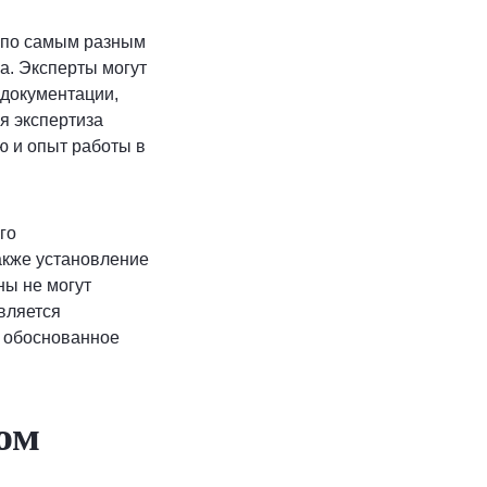
а по самым разным
а. Эксперты могут
 документации,
ая экспертиза
 и опыт работы в
го
акже установление
ны не могут
вляется
и обоснованное
ом