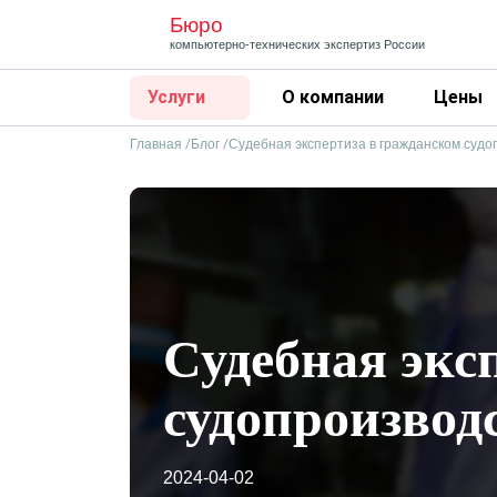
Бюро
компьютерно-технических
экспертиз России
Услуги
О компании
Цены
Главная
Блог
Судебная экспертиза в гражданском судо
Судебная экс
судопроизвод
2024-04-02