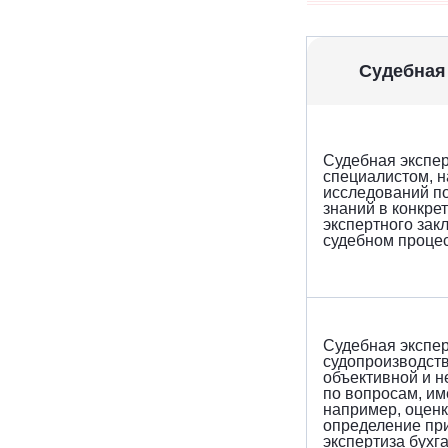
Судебная
Судебная экспе
специалистом, 
исследований п
знаний в конкре
экспертного зак
судебном процес
Судебная экспер
судопроизводст
объективной и н
по вопросам, и
например, оценк
определение при
экспертиза бухга