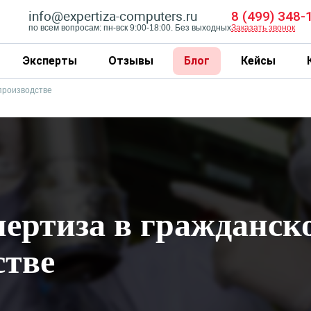
info@expertiza-computers.ru
8 (499) 348-
по всем вопросам: пн-вск 9:00-18:00. Без выходных
Заказать звонок
Эксперты
Отзывы
Блог
Кейсы
производстве
пертиза в гражданск
стве