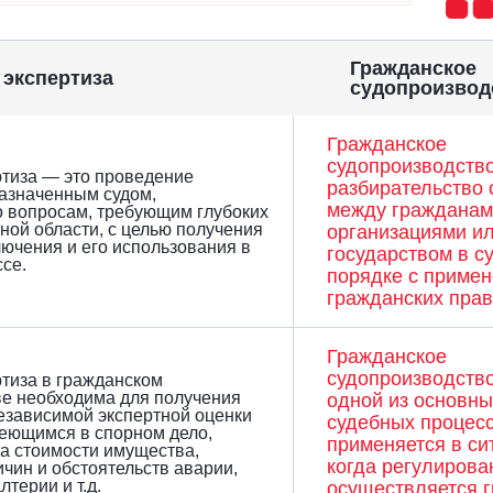
Гражданское
 экспертиза
судопроизвод
Гражданское
судопроизводств
ртиза — это проведение
разбирательство 
назначенным судом,
между гражданам
о вопросам, требующим глубоких
тной области, с целью получения
организациями и
лючения и его использования в
государством в с
се.
порядке с приме
гражданских прав
Гражданское
судопроизводств
тиза в гражданском
ве необходима для получения
одной из основны
езависимой экспертной оценки
судебных процесс
меющимся в спорном дело,
применяется в си
а стоимости имущества,
когда регулирова
чин и обстоятельств аварии,
лтерии и т.д.
осуществляется 