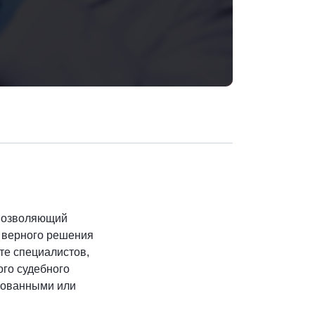
Скопировать ад
 позволяющий
я верного решения
те специалистов,
ого судебного
снованными или