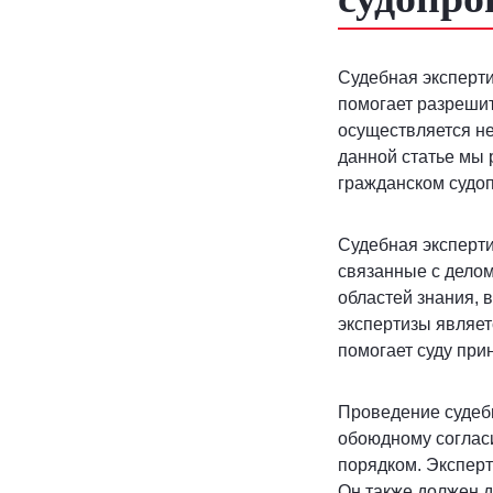
Судебная эксперт
помогает разреши
осуществляется не
данной статье мы 
гражданском судо
Судебная эксперти
связанные с делом
областей знания, 
экспертизы являе
помогает суду при
Проведение судеб
обоюдному согласи
порядком. Экспер
Он также должен д