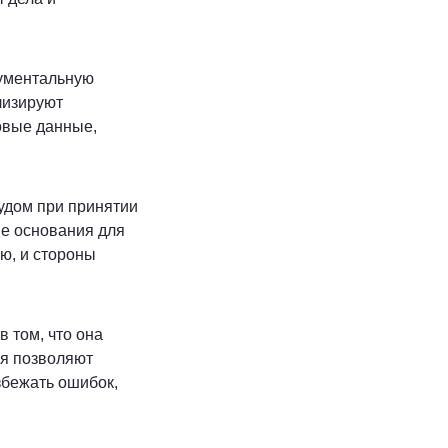
кументальную
лизируют
овые данные,
удом при принятии
ые основания для
ю, и стороны
 том, что она
ия позволяют
збежать ошибок,