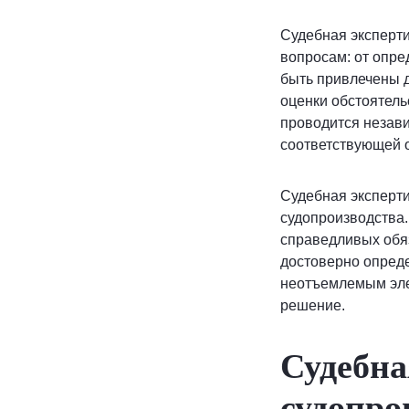
Судебная эксперт
вопросам: от опре
быть привлечены 
оценки обстоятель
проводится незав
соответствующей о
Судебная эксперти
судопроизводства.
справедливых обяз
достоверно опреде
неотъемлемым эле
решение.
Судебна
судопро