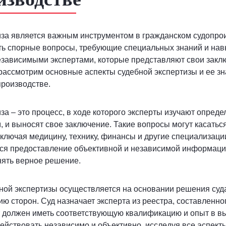
иза является важным инструментом в гражданском судопрои
ть спорные вопросы, требующие специальных знаний и нав
зависимыми экспертами, которые представляют свои заклю
рассмотрим основные аспекты судебной экспертизы и ее зн
производстве.
за – это процесс, в ходе которого эксперты изучают опред
, и выносят свое заключение. Такие вопросы могут касатьс
включая медицину, технику, финансы и другие специализаци
тся предоставление объективной и независимой информаци
нять верное решение.
ной экспертизы осуществляется на основании решения суда
ю сторон. Суд назначает эксперта из реестра, составленн
т должен иметь соответствующую квалификацию и опыт в в
ействовать независимо и объективно, исследуя все аспекты