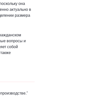
поскольку она
енно актуально в
делении размера
гражданском
рные вопросы и
яет собой
 также
производстве."