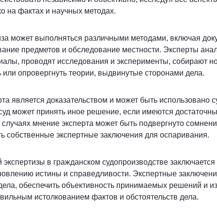
о на фактах и научных методах.
иза может выполняться различными методами, включая до
вание предметов и обследование местности. Эксперты ана
алы, проводят исследования и эксперименты, собирают н
 или опровергнуть теории, выдвинутые сторонами дела.
та является доказательством и может быть использовано с
суд может принять иное решение, если имеются достаточн
х случаях мнение эксперта может быть подвергнуто сомнени
ть собственные экспертные заключения для оспаривания.
 экспертизы в гражданском судопроизводстве заключается в
ановлению истины и справедливости. Экспертные заключен
дела, обеспечить объективность принимаемых решений и и
вильным истолкованием фактов и обстоятельств дела.