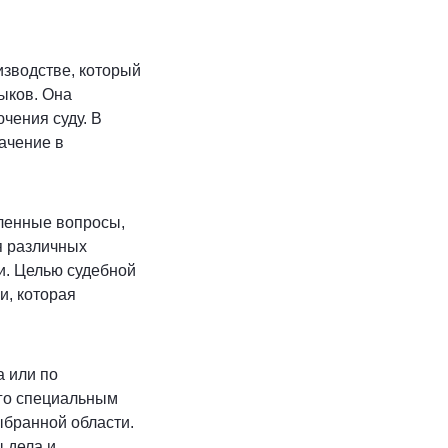
зводстве, который
ыков. Она
чения суду. В
ачение в
еленные вопросы,
я различных
и. Целью судебной
и, которая
 или по
ого специальным
ыбранной области.
 дела и