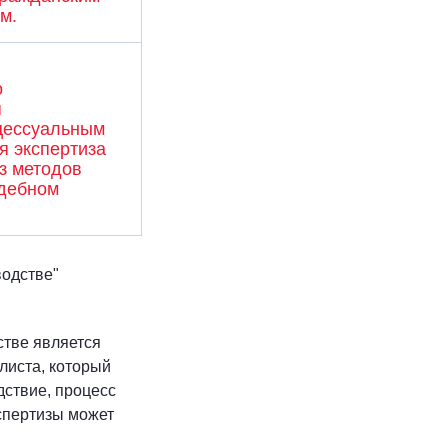
м.
о
я
цессуальным
я экспертиза
з методов
удебном
водстве"
стве является
листа, который
дствие, процесс
кспертизы может