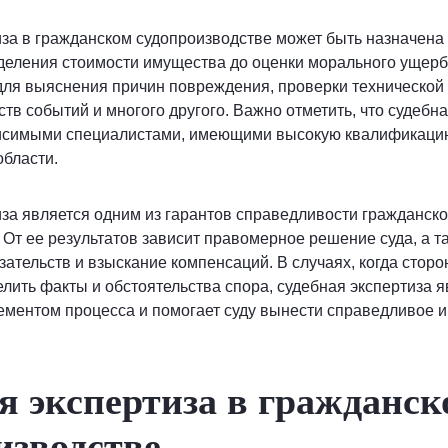
иза в гражданском судопроизводстве может быть назначен
деления стоимости имущества до оценки морального ущерб
для выяснения причин повреждения, проверки технической
ств событий и многого другого. Важно отметить, что судебн
исимыми специалистами, имеющими высокую квалификацию
бласти.
за является одним из гарантов справедливости гражданско
 От ее результатов зависит правомерное решение суда, а т
ательств и взыскание компенсаций. В случаях, когда сторо
лить факты и обстоятельства спора, судебная экспертиза я
ментом процесса и помогает суду вынести справедливое 
я экспертиза в гражданск
изводстве