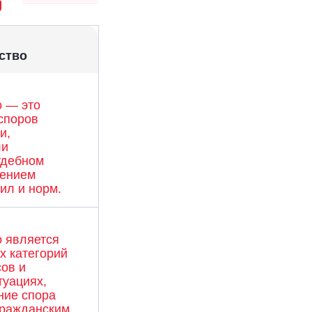
ство
о — это
споров
и,
ли
удебном
нением
ил и норм.
о является
х категорий
ов и
туациях,
ние спора
гражданским