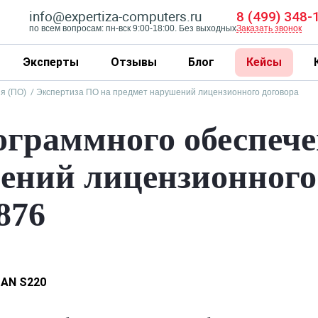
info@expertiza-computers.ru
8 (499) 348-
по всем вопросам: пн-вск 9:00-18:00. Без выходных
Заказать звонок
Эксперты
Отзывы
Блог
Кейсы
я (ПО)
Экспертиза ПО на предмет нарушений лицензионного договора
ограммного обеспече
ений лицензионного 
876
AN S220