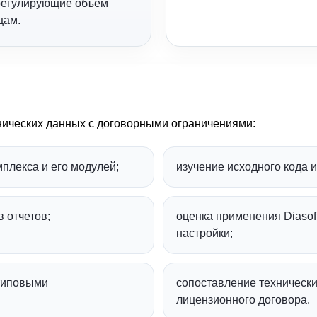
 регулирующие объем
цам.
нических данных с договорными ограничениями:
плекса и его модулей;
изучение исходного кода 
 отчетов;
оценка применения Diasoft
настройки;
типовыми
сопоставление техническ
лицензионного договора.