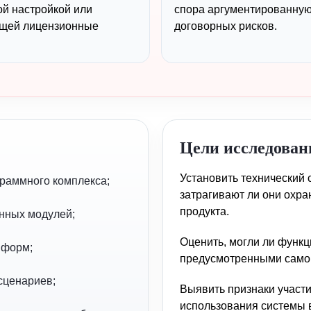
й настройкой или
спора аргументированную
ющей лицензионные
договорных рисков.
Цели исследован
Установить технический 
раммного комплекса;
затрагивают ли они охр
продукта.
анных модулей;
Оценить, могли ли функ
 форм;
предусмотренными само
сценариев;
Выявить признаки участи
использования системы 